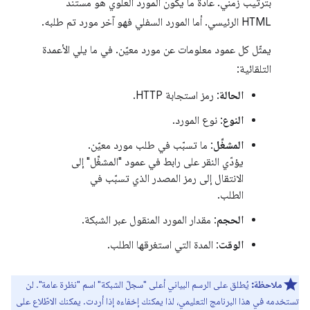
بترتيب زمني. عادةً ما يكون المورد العلوي هو مستند
HTML الرئيسي. أما المورد السفلي فهو آخر مورد تم طلبه.
يمثّل كل عمود معلومات عن مورد معيّن. في ما يلي الأعمدة
التلقائية:
الحالة
: رمز استجابة HTTP.
النوع
: نوع المورد.
المشغِّل
: ما تسبّب في طلب مورد معيّن.
يؤدّي النقر على رابط في عمود "المشغِّل" إلى
الانتقال إلى رمز المصدر الذي تسبّب في
الطلب.
الحجم
: مقدار المورد المنقول عبر الشبكة.
الوقت
: المدة التي استغرقها الطلب.
ملاحظة:
يُطلق على الرسم البياني أعلى "سجلّ الشبكة" اسم "نظرة عامة". لن
تستخدمه في هذا البرنامج التعليمي، لذا يمكنك إخفاءه إذا أردت. يمكنك الاطّلاع على