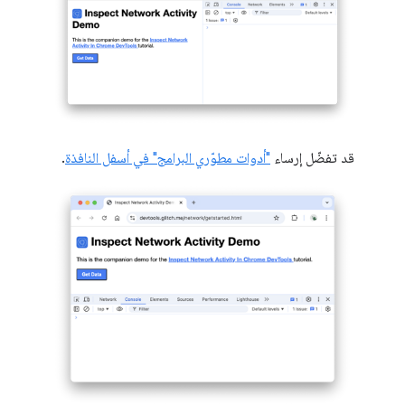
قد تفضّل إرساء
"أدوات مطوّري البرامج" في أسفل النافذة
.