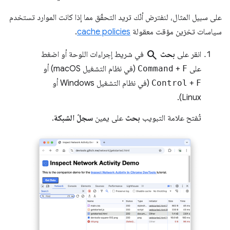
على سبيل المثال، لنفترض أنّك تريد التحقّق مما إذا كانت الموارد تستخدم
سياسات تخزين مؤقت معقولة
cache policies
.
search
انقر على
بحث
في شريط إجراءات اللوحة أو اضغط
على
F
+
Command
(في نظام التشغيل macOS) أو
F
+
Control
(في نظام التشغيل Windows أو
Linux).
تُفتح علامة التبويب
بحث
على يمين
سجلّ الشبكة
.