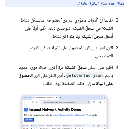
مقالة
إخفاء مسار "النظرة العامة"
.
طالما أنّ "أدوات مطوّري البرامج" مفتوحة، ستسجِّل نشاط
الشبكة في
سجلّ الشبكة
. لتوضيح ذلك، اطّلِع أولاً على
أسفل
سجلّ الشبكة
ولاحِظ آخر نشاط.
الآن، انقر على الزر
الحصول على البيانات
في العرض
التوضيحي.
اطّلِع على أسفل
سجلّ الشبكة
مرة أخرى. هناك مورد جديد
باسم
getstarted.json
. أدّى النقر على الزر
الحصول
على البيانات
إلى طلب الصفحة لهذا الملف.