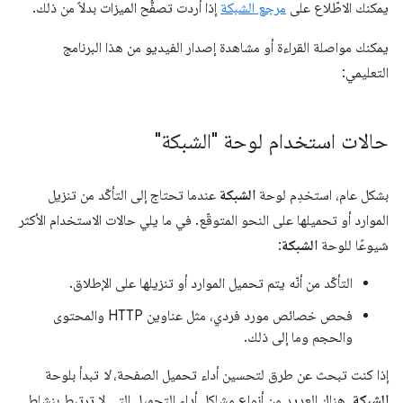
يمكنك الاطّلاع على
مرجع الشبكة
إذا أردت تصفُّح الميزات بدلاً من ذلك.
يمكنك مواصلة القراءة أو مشاهدة إصدار الفيديو من هذا البرنامج
التعليمي:
حالات استخدام لوحة "الشبكة"
بشكل عام، استخدِم لوحة
الشبكة
عندما تحتاج إلى التأكّد من تنزيل
الموارد أو تحميلها على النحو المتوقّع. في ما يلي حالات الاستخدام الأكثر
شيوعًا للوحة
الشبكة
:
التأكّد من أنّه يتم تحميل الموارد أو تنزيلها على الإطلاق.
فحص خصائص مورد فردي، مثل عناوين HTTP والمحتوى
والحجم وما إلى ذلك.
إذا كنت تبحث عن طرق لتحسين أداء تحميل الصفحة،
لا
تبدأ بلوحة
الشبكة
. هناك العديد من أنواع مشاكل أداء التحميل التي لا ترتبط بنشاط