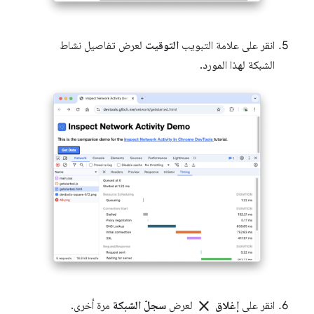
انقر على علامة التبويب
التوقيت
لعرض تفاصيل نشاط
الشبكة لهذا المورد.
close
انقر على
إغلاق
لعرض
سجلّ الشبكة
مرة أخرى.