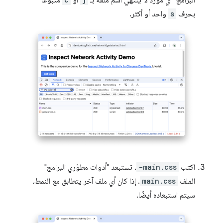
البرامج" أي مورد لا ينتهي اسم ملفه بـ
أو
متبوعًا
بحرف
s
واحد أو أكثر.
اكتب
-main.css
. تستبعد "أدوات مطوّري البرامج"
الملف
main.css
. إذا كان أي ملف آخر يتطابق مع النمط،
سيتم استبعاده أيضًا.