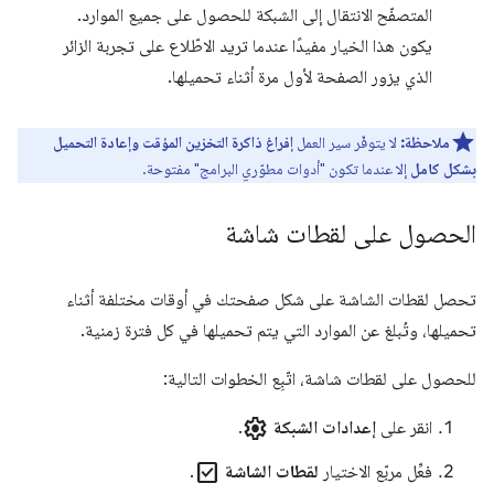
المتصفّح الانتقال إلى الشبكة للحصول على جميع الموارد.
يكون هذا الخيار مفيدًا عندما تريد الاطّلاع على تجربة الزائر
الذي يزور الصفحة لأول مرة أثناء تحميلها.
ملاحظة:
لا يتوفّر سير العمل
إفراغ ذاكرة التخزين المؤقت وإعادة التحميل
بشكل كامل
إلا عندما تكون "أدوات مطوّري البرامج" مفتوحة.
الحصول على لقطات شاشة
تحصل لقطات الشاشة على شكل صفحتك في أوقات مختلفة أثناء
تحميلها، وتُبلغ عن الموارد التي يتم تحميلها في كل فترة زمنية.
للحصول على لقطات شاشة، اتّبِع الخطوات التالية:
settings
انقر على
إعدادات الشبكة
.
check_box
فعِّل مربّع الاختيار
لقطات الشاشة
.