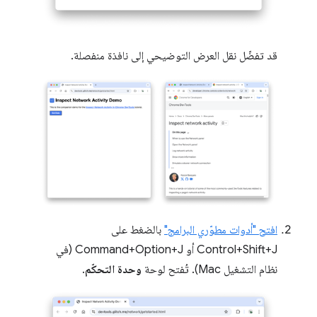
قد تفضّل نقل العرض التوضيحي إلى نافذة منفصلة.
افتح "أدوات مطوّري البرامج"
بالضغط على
Control+Shift+J أو Command+Option+J (في
نظام التشغيل Mac). تُفتح لوحة
وحدة التحكّم
.