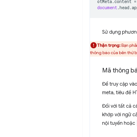
otMeta
.
content
=
document
.
head
.
ap
Sử dụng phương
Thận trọng:
Bạn phải
thông báo của bên thứ ba
Mã thông bá
Để truy cập và
meta, tiêu đề 
Đối với tất cả
khớp với ngữ c
nội tuyến hoặc