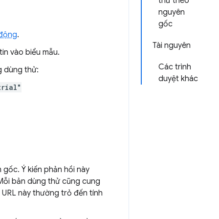
thử theo
nguyên
gốc
 động
.
Tài nguyên
tin vào biểu mẫu.
Các trình
 dùng thử:
duyệt khác
trial"
 gốc. Ý kiến phản hồi này
 Mỗi bản dùng thử cũng cung
 URL này thường trỏ đến tính