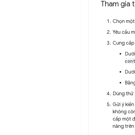
Tham gia 
Chọn một
Yêu cầu m
Cung cấp 
Dưới
con
Dưới
Bằn
Dùng thử 
Gửi ý kiế
không côn
cấp một đ
năng trên