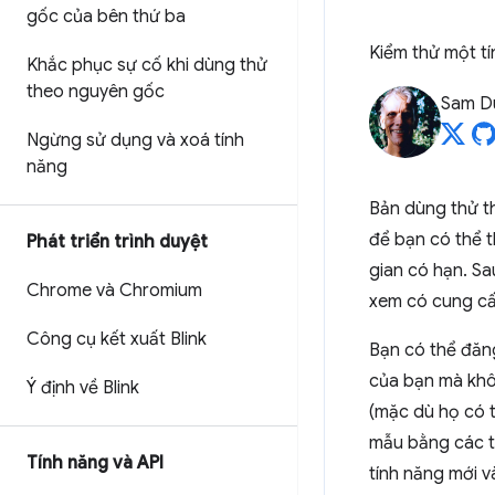
gốc của bên thứ ba
Kiểm thử một t
Khắc phục sự cố khi dùng thử
theo nguyên gốc
Sam D
Ngừng sử dụng và xoá tính
năng
Bản dùng thử t
để bạn có thể 
Phát triển trình duyệt
gian có hạn. Sa
Chrome và Chromium
xem có cung cấ
Công cụ kết xuất Blink
Bạn có thể đăn
của bạn mà khô
Ý định về Blink
(mặc dù họ có t
mẫu bằng các t
Tính năng và API
tính năng mới v