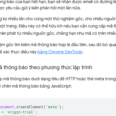
ông báo của bạn hết hạn, bạn sẽ nhận được email có đường liên
ợc yêu cầu gửi ý kiến phản hồi một lần nữa.
g ký nhiều lần cho cùng một thử nghiệm gốc, cho nhiều nguồ
ột trang. Điều này có thể hữu ích nếu bạn cần cung cấp mã t
ân phát từ nhiều nguồn gốc, chẳng hạn như mã có trên nhiề
ệm gốc tìm kiếm mã thông báo hợp lệ đầu tiên, sau đó bỏ qu
hể xác thực điều này
bằng Chrome DevTools
.
 thông báo theo phương thức lập trình
ấp mã thông báo dưới dạng tiêu đề HTTP hoặc thẻ meta trong
hể chèn mã thông báo bằng JavaScript:
ocument
.
createElement
(
'meta'
);
=
'origin-trial'
;