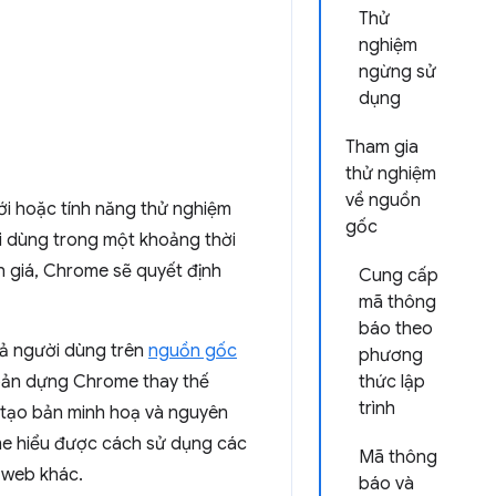
Thử
nghiệm
ngừng sử
dụng
Tham gia
thử nghiệm
về nguồn
i hoặc tính năng thử nghiệm
gốc
i dùng trong một khoảng thời
nh giá, Chrome sẽ quyết định
Cung cấp
mã thông
báo theo
cả người dùng trên
nguồn gốc
phương
bản dựng Chrome thay thế
thức lập
trình
ể tạo bản minh hoạ và nguyên
me hiểu được cách sử dụng các
Mã thông
 web khác.
báo và