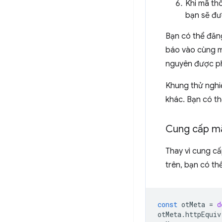
Khi mã th
bạn sẽ đư
Bạn có thể đăn
báo vào cùng m
nguyên được ph
Khung thử nghi
khác. Bạn có t
Cung cấp mã
Thay vì cung c
trên, bạn có t
const
otMeta
=
d
otMeta
.
httpEquiv