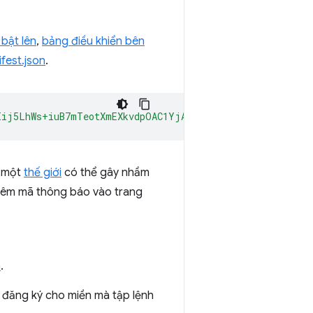
bật lên
,
bảng điều khiển bên
fest.json
.
Iij5LhWs+iuB7mTeotXmEXkvdpOAC1YjAgAAAG97Im9yaWdpbiI6ImN
o một
thế giới
có thể gây nhầm
thêm mã thông báo vào trang
h
.
n đăng ký cho miền mà tập lệnh