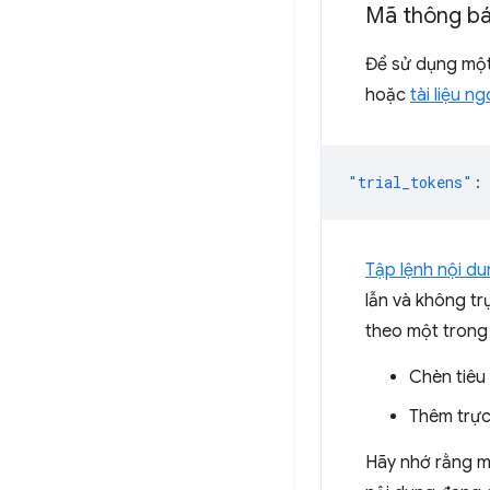
Mã thông báo
Để sử dụng một
hoặc
tài liệu n
"trial_tokens"
:
Tập lệnh nội d
lẫn và không tr
theo một trong
Chèn tiêu
Thêm trực
Hãy nhớ rằng mã