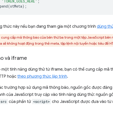
'TOKEN_GOES_HERE'
;
pend
(
otMeta
);
 thức này nếu bạn đang tham gia một chương trình
dùng thử
 cung cấp mã thông báo của bên thứ ba trong một tệp JavaScript bên 
 sẽ không hoạt động trong thẻ meta, tập lệnh nội tuyến hoặc tiêu đề HT
o và iframe
o một tính năng dùng thử từ iframe, bạn có thể cung cấp mã 
HTTP hoặc
theo phương thức lập trình
.
 các trường hợp sử dụng mã thông báo, nguồn gốc được đăng
ảnh của JavaScript truy cập vào tính năng dùng thử: nguồn g
src
của phần tử
<script>
cho JavaScript được đưa vào từ 