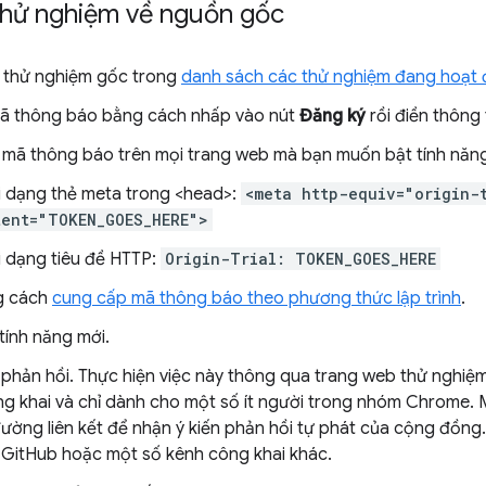
thử nghiệm về nguồn gốc
 thử nghiệm gốc trong
danh sách các thử nghiệm đang hoạt
ã thông báo bằng cách nhấp vào nút
Đăng ký
rồi điền thông 
mã thông báo trên mọi trang web mà bạn muốn bật tính năng
 dạng thẻ meta trong <head>:
<meta http-equiv="origin-
tent="TOKEN_GOES_HERE">
 dạng tiêu đề HTTP:
Origin-Trial: TOKEN_GOES_HERE
g cách
cung cấp mã thông báo theo phương thức lập trình
.
tính năng mới.
n phản hồi. Thực hiện việc này thông qua trang web thử nghiệm
g khai và chỉ dành cho một số ít người trong nhóm Chrome.
ường liên kết để nhận ý kiến phản hồi tự phát của cộng đồng.
 GitHub hoặc một số kênh công khai khác.