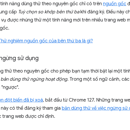
 tính năng dùng thử theo nguyên gốc chỉ có trên
nguồn gốc
đ
cung cấp
Tuỳ chọn so khớp bên thứ ba
khi đăng ký. Điều này 
 vụ được nhúng thử một tính năng mới trên nhiều trang web
gốc.
Thử nghiệm nguồn gốc của bên thứ ba là gì?
ngừng sử dụng
g thử theo nguyên gốc cho phép bạn tạm thời bật lại một tí
 bản dùng thử ngừng hoạt động
. Trong một số ngữ cảnh, các
 "ngược".
ện đột biến đã bị xoá
, bắt đầu từ Chrome 127. Những trang we
n này có thể đăng ký tham gia
bản dùng thử về việc ngừng sử
c trang web được chỉ định.