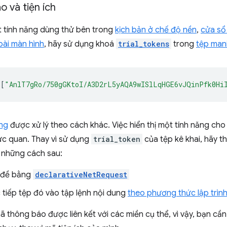
 và tiện ích
 tính năng dùng thử bên trong
kịch bản ở chế độ nền
,
cửa sổ 
goài màn hình
, hãy sử dụng khoá
trial_tokens
trong
tệp mani
[
"AnlT7gRo/750gGKtoI/A3D2rL5yAQA9wISlLqHGE6vJQinPfk0Hi
ung
được xử lý theo cách khác. Việc hiển thị một tính năng ch
ực quan. Thay vì sử dụng
trial_token
của tệp kê khai, hãy 
 những cách sau:
 đề bằng
declarativeNetRequest
 tiếp tệp đó vào tập lệnh nội dung
theo phương thức lập trìn
 thông báo được liên kết với các miền cụ thể, vì vậy, bạn cầ