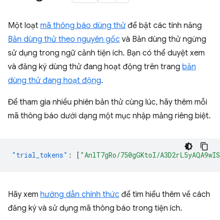
Một loạt
mã thông báo dùng thử
để bật các tính năng
Bản dùng thử theo nguyên gốc
và Bản dùng thử ngừng
sử dụng trong ngữ cảnh tiện ích. Bạn có thể duyệt xem
và đăng ký dùng thử đang hoạt động trên trang
bản
dùng thử đang hoạt động
.
Để tham gia nhiều phiên bản thử cùng lúc, hãy thêm mỗi
mã thông báo dưới dạng một mục nhập mảng riêng biệt.
"trial_tokens"
:
[
"AnlT7gRo/750gGKtoI/A3D2rL5yAQA9wI
Hãy xem
hướng dẫn chính thức
để tìm hiểu thêm về cách
đăng ký và sử dụng mã thông báo trong tiện ích.