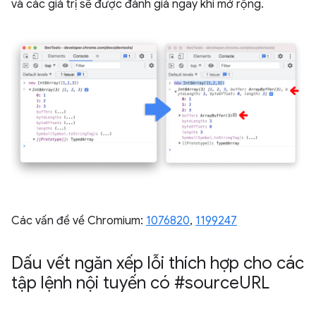
và các giá trị sẽ được đánh giá ngay khi mở rộng.
Các vấn đề về Chromium:
1076820
, ​​
1199247
Dấu vết ngăn xếp lỗi thích hợp cho các
tập lệnh nội tuyến có #source
URL