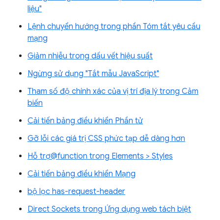
liệu"
Lệnh chuyển hướng trong phần Tóm tắt yêu cầu
mạng
Giảm nhiễu trong dấu vết hiệu suất
Ngừng sử dụng "Tắt mẫu JavaScript"
Tham số độ chính xác của vị trí địa lý trong Cảm
biến
Cải tiến bảng điều khiển Phần tử
Gỡ lỗi các giá trị CSS phức tạp dễ dàng hơn
Hỗ trợ@function trong Elements > Styles
Cải tiến bảng điều khiển Mạng
bộ lọc has-request-header
Direct Sockets trong Ứng dụng web tách biệt