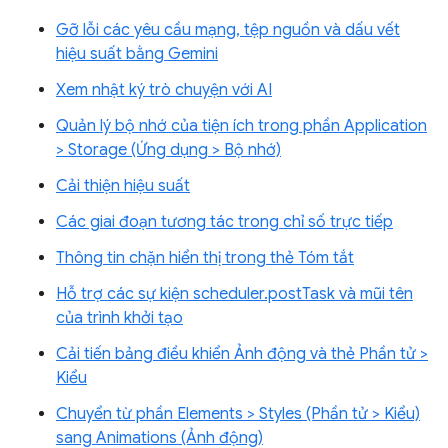
Gỡ lỗi các yêu cầu mạng, tệp nguồn và dấu vết
hiệu suất bằng Gemini
Xem nhật ký trò chuyện với AI
Quản lý bộ nhớ của tiện ích trong phần Application
> Storage (Ứng dụng > Bộ nhớ)
Cải thiện hiệu suất
Các giai đoạn tương tác trong chỉ số trực tiếp
Thông tin chặn hiển thị trong thẻ Tóm tắt
Hỗ trợ các sự kiện scheduler.postTask và mũi tên
của trình khởi tạo
Cải tiến bảng điều khiển Ảnh động và thẻ Phần tử >
Kiểu
Chuyển từ phần Elements > Styles (Phần tử > Kiểu)
sang Animations (Ảnh động)