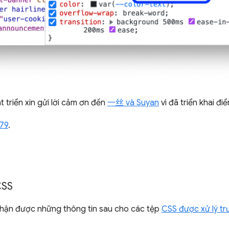
triển xin gửi lời cảm ơn đến
一丝 và Suyan
vì đã triển khai điể
79
.
CSS
hận được những thông tin sau cho các tệp
CSS được xử lý tr