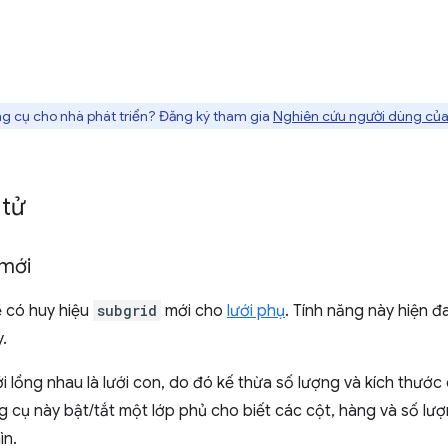
g cụ cho nhà phát triển? Đăng ký tham gia
Nghiên cứu người dùng của
 tử
 mới
ẽ có huy hiệu
subgrid
mới cho
lưới phụ
. Tính năng này hiện đ
.
ới lồng nhau là lưới con, do đó kế thừa số lượng và kích thước 
g cụ này bật/tắt một lớp phủ cho biết các cột, hàng và số lư
ìn.