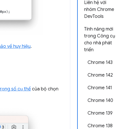
Liên hệ với
nhóm Chrome
DevTools
Tính năng mới
trong Công cụ
cho nhà phát
hảo về huy hiệu
.
triển
Chrome 143
Chrome 142
Chrome 141
trọng số cụ thể
của bộ chọn
Chrome 140
Chrome 139
Chrome 138