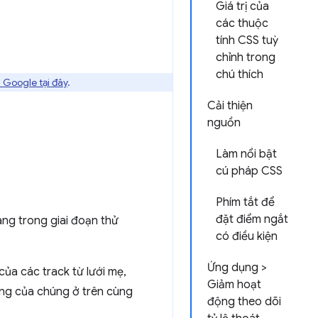
Giá trị của
các thuộc
tính CSS tuỳ
chỉnh trong
chú thích
 Google tại đây
.
Cải thiện
nguồn
Làm nổi bật
cú pháp CSS
Phím tắt để
đặt điểm ngắt
ang trong giai đoạn thử
có điều kiện
Ứng dụng >
của các track từ lưới mẹ,
Giảm hoạt
ợng của chúng ở trên cùng
động theo dõi