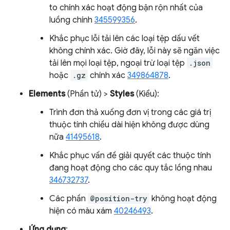
to chính xác hoạt động bận rộn nhất của
luồng chính
345599356
.
Khắc phục lỗi tải lên các loại tệp dấu vết
không chính xác. Giờ đây, lỗi này sẽ ngăn việc
tải lên mọi loại tệp, ngoại trừ loại tệp
.json
hoặc
.gz
chính xác
349864878
.
Elements
(Phần tử) >
Styles
(Kiểu):
Trình đơn thả xuống đơn vị trong các giá trị
thuộc tính chiều dài hiện không được dùng
nữa
41495618
.
Khắc phục vấn đề giải quyết các thuộc tính
đang hoạt động cho các quy tắc lồng nhau
346732737
.
Các phần
@position-try
không hoạt động
hiện có màu xám
40246493
.
Ứng dụng
: