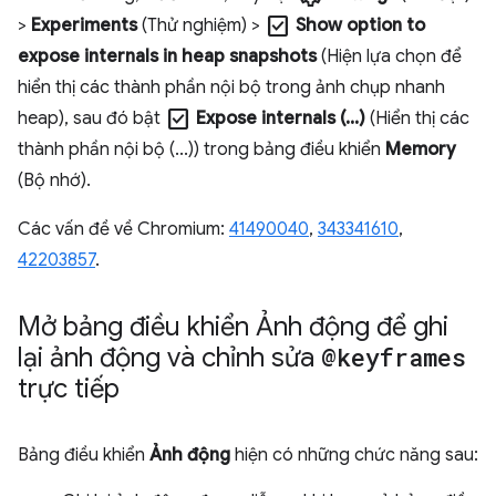
check_box
>
Experiments
(Thử nghiệm) >
Show option to
expose internals in heap snapshots
(Hiện lựa chọn để
hiển thị các thành phần nội bộ trong ảnh chụp nhanh
check_box
heap), sau đó bật
Expose internals (...)
(Hiển thị các
thành phần nội bộ (...)) trong bảng điều khiển
Memory
(Bộ nhớ).
Các vấn đề về Chromium:
41490040
,
343341610
,
42203857
.
Mở bảng điều khiển Ảnh động để ghi
lại ảnh động và chỉnh sửa
@keyframes
trực tiếp
Bảng điều khiển
Ảnh động
hiện có những chức năng sau: