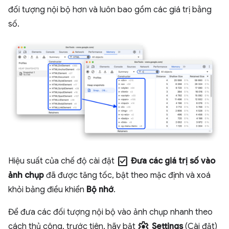
đối tượng nội bộ hơn và luôn bao gồm các giá trị bằng
số.
check_box
Hiệu suất của chế độ cài đặt
Đưa các giá trị số vào
ảnh chụp
đã được tăng tốc, bật theo mặc định và xoá
khỏi bảng điều khiển
Bộ nhớ
.
Để đưa các đối tượng nội bộ vào ảnh chụp nhanh theo
settings
cách thủ công, trước tiên, hãy bật
Settings
(Cài đặt)