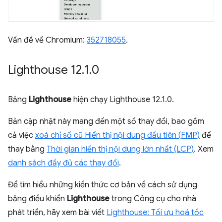
Vấn đề về Chromium:
352718055
.
Lighthouse 12
.
1
.
0
Bảng
Lighthouse
hiện chạy Lighthouse 12.1.0.
Bản cập nhật này mang đến một số thay đổi, bao gồm
cả việc
xoá chỉ số cũ Hiển thị nội dung đầu tiên (FMP)
để
thay bằng
Thời gian hiển thị nội dung lớn nhất (LCP)
. Xem
danh sách đầy đủ các thay đổi
.
Để tìm hiểu những kiến thức cơ bản về cách sử dụng
bảng điều khiển
Lighthouse
trong Công cụ cho nhà
phát triển, hãy xem bài viết
Lighthouse: Tối ưu hoá tốc