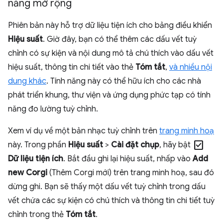
năng mở rộng
Phiên bản này hỗ trợ dữ liệu tiện ích cho bảng điều khiển
Hiệu suất
. Giờ đây, bạn có thể thêm các dấu vết tuỳ
chỉnh có sự kiện và nội dung mô tả chú thích vào dấu vết
hiệu suất, thông tin chi tiết vào thẻ
Tóm tắt
,
và nhiều nội
dung khác
. Tính năng này có thể hữu ích cho các nhà
phát triển khung, thư viện và ứng dụng phức tạp có tính
năng đo lường tuỳ chỉnh.
Xem ví dụ về một bản nhạc tuỳ chỉnh trên
trang minh hoạ
check_box
này. Trong phần
Hiệu suất
>
Cài đặt chụp
, hãy bật
Dữ liệu tiện ích
. Bắt đầu ghi lại hiệu suất, nhấp vào
Add
new Corgi
(Thêm Corgi mới) trên trang minh hoạ, sau đó
dừng ghi. Bạn sẽ thấy một dấu vết tuỳ chỉnh trong dấu
vết chứa các sự kiện có chú thích và thông tin chi tiết tuỳ
chỉnh trong thẻ
Tóm tắt
.