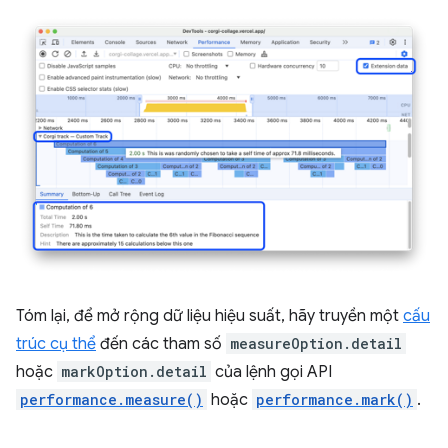
Tóm lại, để mở rộng dữ liệu hiệu suất, hãy truyền một
cấu
trúc cụ thể
đến các tham số
measureOption.detail
hoặc
markOption.detail
của lệnh gọi API
performance.measure()
hoặc
performance.mark()
.