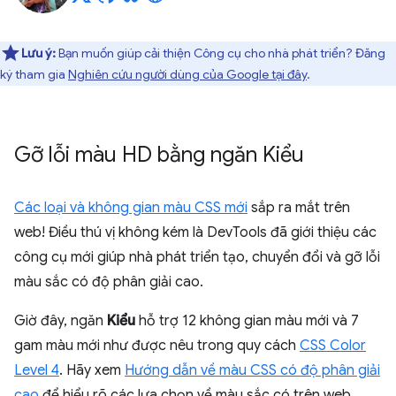
Lưu ý:
Bạn muốn giúp cải thiện Công cụ cho nhà phát triển? Đăng
ký tham gia
Nghiên cứu người dùng của Google tại đây
.
Gỡ lỗi màu HD bằng ngăn Kiểu
Các loại và không gian màu CSS mới
sắp ra mắt trên
web! Điều thú vị không kém là DevTools đã giới thiệu các
công cụ mới giúp nhà phát triển tạo, chuyển đổi và gỡ lỗi
màu sắc có độ phân giải cao.
Giờ đây, ngăn
Kiểu
hỗ trợ 12 không gian màu mới và 7
gam màu mới như được nêu trong quy cách
CSS Color
Level 4
. Hãy xem
Hướng dẫn về màu CSS có độ phân giải
cao
để hiểu rõ các lựa chọn về màu sắc có trên web.