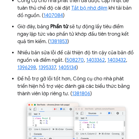
Công cụ cho nhà phát triển đã được cập nhật để
tuân thủ chế độ cài đặt
Tắt bộ nhớ đệm
khi tải bản
đồ nguồn. (
1407084
)
Giờ đây, bảng
Phần tử
sẽ tự động lấy tiêu điểm
ngay lập tức vào phần tử khớp đầu tiên trong kết
quả tìm kiếm. (
1381853
)
Nhiều bản sửa lỗi để cải thiện độ tin cậy của bản đồ
nguồn và điểm ngắt. (
508270
,
1403362
,
1403432
,
1396298
,
1395337
,
1405134
)
Để hỗ trợ gỡ lỗi tốt hơn, Công cụ cho nhà phát
triển hiện hỗ trợ việc đánh giá các biểu thức bằng
thành viên lớp riêng tư. (
1381806
)