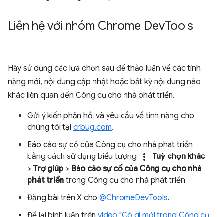
Liên hệ với nhóm Chrome Dev
Tools
Hãy sử dụng các lựa chọn sau để thảo luận về các tính
năng mới, nội dung cập nhật hoặc bất kỳ nội dung nào
khác liên quan đến Công cụ cho nhà phát triển.
Gửi ý kiến phản hồi và yêu cầu về tính năng cho
chúng tôi tại
crbug.com
.
Báo cáo sự cố của Công cụ cho nhà phát triển
more_vert
bằng cách sử dụng biểu tượng
Tuỳ chọn khác
>
Trợ giúp
>
Báo cáo sự cố của Công cụ cho nhà
phát triển
trong Công cụ cho nhà phát triển.
Đăng bài trên X cho
@ChromeDevTools
.
Để lại bình luận trên
video "Có gì mới trong Công cụ