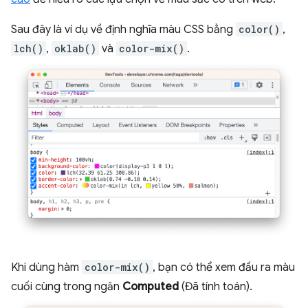
Sau đây là ví dụ về định nghĩa màu CSS bằng
color()
,
lch()
,
oklab()
và
color-mix()
.
Khi dùng hàm
color-mix()
, bạn có thể xem đầu ra màu
cuối cùng trong ngăn
Computed
(Đã tính toán).