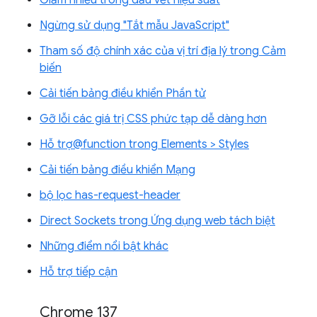
Ngừng sử dụng "Tắt mẫu JavaScript"
Tham số độ chính xác của vị trí địa lý trong Cảm
biến
Cải tiến bảng điều khiển Phần tử
Gỡ lỗi các giá trị CSS phức tạp dễ dàng hơn
Hỗ trợ@function trong Elements > Styles
Cải tiến bảng điều khiển Mạng
bộ lọc has-request-header
Direct Sockets trong Ứng dụng web tách biệt
Những điểm nổi bật khác
Hỗ trợ tiếp cận
Chrome 137