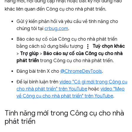
năng mới, nội dung cập nhật hoặc bất kỳ nội dung nào
khác liên quan đến Công cụ cho nhà phát triển.
Gửi ý kiến phản hồi và yêu cầu về tính năng cho
chúng tôi tại
crbug.com
.
Báo cáo sự cố của Công cụ cho nhà phát triển
more_vert
bằng cách sử dụng biểu tượng
Tuỳ chọn khác
>
Trợ giúp
>
Báo cáo sự cố của Công cụ cho nhà
phát triển
trong Công cụ cho nhà phát triển.
Đăng bài trên X cho
@ChromeDevTools
.
Để lại bình luận trên
video "Có gì mới trong Công cụ
cho nhà phát triển" trên YouTube
hoặc
video "Mẹo
về Công cụ cho nhà phát triển" trên YouTube
.
Tính năng mới trong Công cụ cho nhà
phát triển