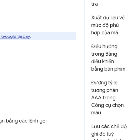
tra
Xuất dữ liệu về
mức độ phù
hợp của mã
 Google tại đây
.
Điều hướng
trong Bảng
điều khiển
bằng bàn phím
Đường tỷ lệ
tương phản
AAA trong
Công cụ chọn
màu
ạn bằng các lệnh gọi
Lưu các chế độ
ghi đè tuỳ