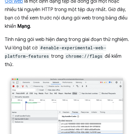
Gói web
là một định dạng tệp để đóng gói một hoặc
nhiều tài nguyên HTTP trong một tệp duy nhất. Giờ đây,
bạn có thể xem trước nội dung gói web trong bảng điều
khiển
Mạng
.
Tính năng gói web hiện đang trong giai đoạn thử nghiệm.
Vui lòng bật cờ
#enable-experimental-web-
platform-features
trong
chrome://flags
để kiểm
thử.