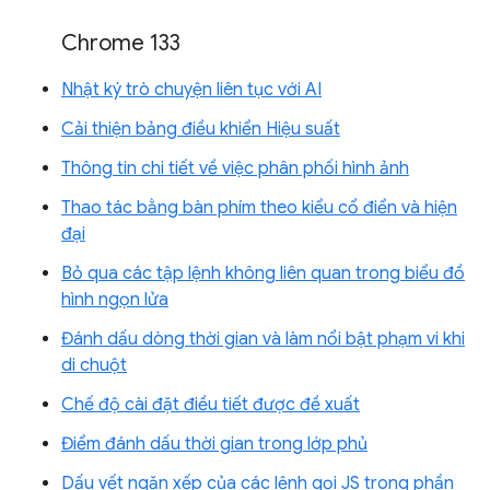
Chrome 133
Nhật ký trò chuyện liên tục với AI
Cải thiện bảng điều khiển Hiệu suất
Thông tin chi tiết về việc phân phối hình ảnh
Thao tác bằng bàn phím theo kiểu cổ điển và hiện
đại
Bỏ qua các tập lệnh không liên quan trong biểu đồ
hình ngọn lửa
Đánh dấu dòng thời gian và làm nổi bật phạm vi khi
di chuột
Chế độ cài đặt điều tiết được đề xuất
Điểm đánh dấu thời gian trong lớp phủ
Dấu vết ngăn xếp của các lệnh gọi JS trong phần