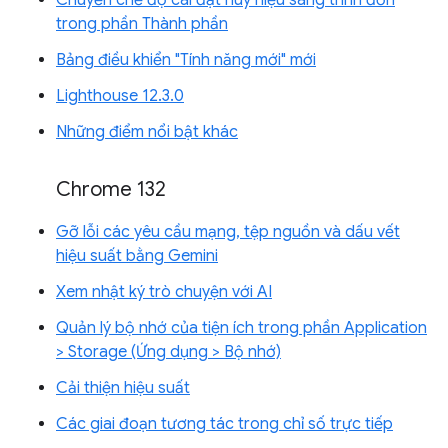
Chuyển chế độ cài đặt huy hiệu sang trình đơn
trong phần Thành phần
Bảng điều khiển "Tính năng mới" mới
Lighthouse 12.3.0
Những điểm nổi bật khác
Chrome 132
Gỡ lỗi các yêu cầu mạng, tệp nguồn và dấu vết
hiệu suất bằng Gemini
Xem nhật ký trò chuyện với AI
Quản lý bộ nhớ của tiện ích trong phần Application
> Storage (Ứng dụng > Bộ nhớ)
Cải thiện hiệu suất
Các giai đoạn tương tác trong chỉ số trực tiếp