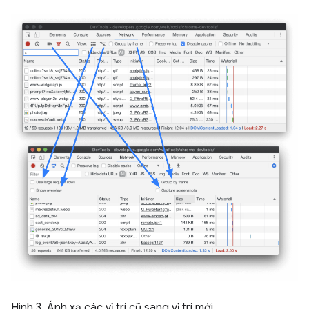
Hình 3. Ánh xạ các vị trí cũ sang vị trí mới.