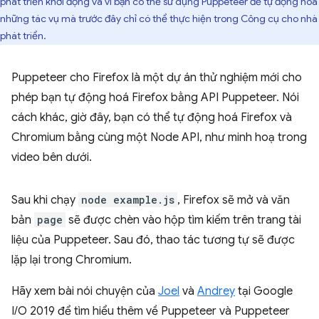
phát triển khởi động và vì bạn có thể sử dụng Puppeteer để tự động hoá
những tác vụ mà trước đây chỉ có thể thực hiện trong Công cụ cho nhà
phát triển.
Puppeteer cho Firefox là một dự án thử nghiệm mới cho
phép bạn tự động hoá Firefox bằng API Puppeteer. Nói
cách khác, giờ đây, bạn có thể tự động hoá Firefox và
Chromium bằng cùng một Node API, như minh hoạ trong
video bên dưới.
Sau khi chạy
node example.js
, Firefox sẽ mở và văn
bản
page
sẽ được chèn vào hộp tìm kiếm trên trang tài
liệu của Puppeteer. Sau đó, thao tác tương tự sẽ được
lặp lại trong Chromium.
Hãy xem bài nói chuyện của
Joel
và
Andrey
tại Google
I/O 2019 để tìm hiểu thêm về Puppeteer và Puppeteer