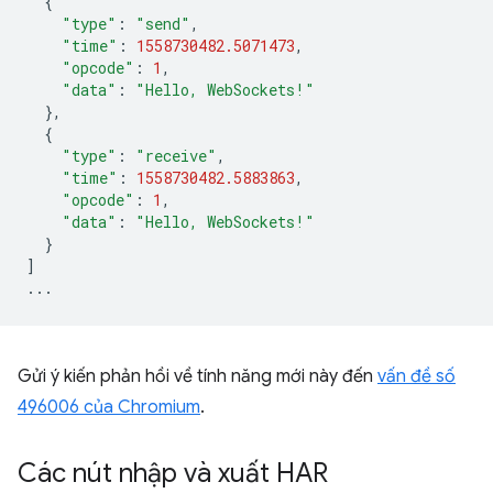
{
"type"
:
"send"
,
"time"
:
1558730482.5071473
,
"opcode"
:
1
,
"data"
:
"Hello, WebSockets!"
},
{
"type"
:
"receive"
,
"time"
:
1558730482.5883863
,
"opcode"
:
1
,
"data"
:
"Hello, WebSockets!"
}
]
...
Gửi ý kiến phản hồi về tính năng mới này đến
vấn đề số
496006 của Chromium
.
Các nút nhập và xuất HAR