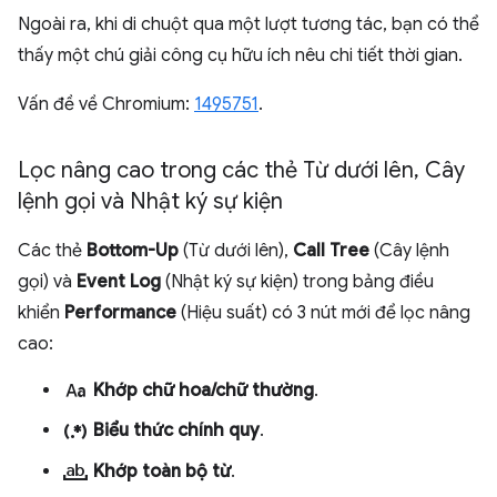
Ngoài ra, khi di chuột qua một lượt tương tác, bạn có thể
thấy một chú giải công cụ hữu ích nêu chi tiết thời gian.
Vấn đề về Chromium:
1495751
.
Lọc nâng cao trong các thẻ Từ dưới lên
,
Cây
lệnh gọi và Nhật ký sự kiện
Các thẻ
Bottom-Up
(Từ dưới lên),
Call Tree
(Cây lệnh
gọi) và
Event Log
(Nhật ký sự kiện) trong bảng điều
khiển
Performance
(Hiệu suất) có 3 nút mới để lọc nâng
cao:
match_case
Khớp chữ hoa/chữ thường
.
regular_expression
Biểu thức chính quy
.
match_word
Khớp toàn bộ từ
.