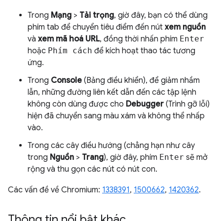
Trong
Mạng
>
Tải trọng
, giờ đây, bạn có thể dùng
phím tab để chuyển tiêu điểm đến nút
xem nguồn
và
xem mã hoá URL
, đồng thời nhấn phím
Enter
hoặc
Phím cách
để kích hoạt thao tác tương
ứng.
Trong
Console
(Bảng điều khiển), để giảm nhầm
lẫn, những đường liên kết dẫn đến các tập lệnh
không còn dùng được cho
Debugger
(Trình gỡ lỗi)
hiện đã chuyển sang màu xám và không thể nhấp
vào.
Trong các cây điều hướng (chẳng hạn như cây
trong
Nguồn
>
Trang
), giờ đây, phím
Enter
sẽ mở
rộng và thu gọn các nút có nút con.
Các vấn đề về Chromium:
1338391
,
1500662
,
1420362
.
Thông tin nổi bật khác