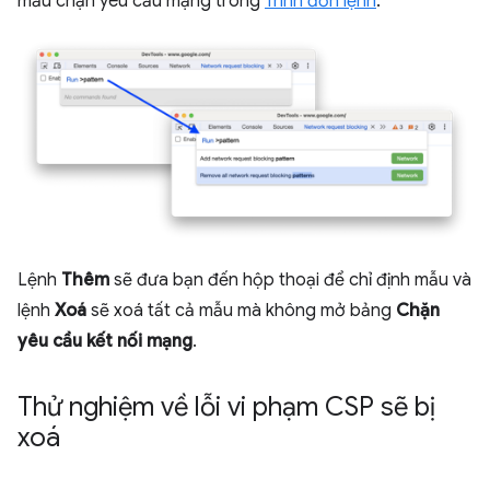
mẫu chặn yêu cầu mạng trong
Trình đơn lệnh
.
Lệnh
Thêm
sẽ đưa bạn đến hộp thoại để chỉ định mẫu và
lệnh
Xoá
sẽ xoá tất cả mẫu mà không mở bảng
Chặn
yêu cầu kết nối mạng
.
Thử nghiệm về lỗi vi phạm CSP sẽ bị
xoá