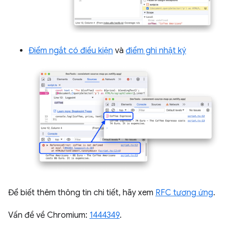
Điểm ngắt có điều kiện
và
điểm ghi nhật ký
Để biết thêm thông tin chi tiết, hãy xem
RFC tương ứng
.
Vấn đề về Chromium:
1444349
.