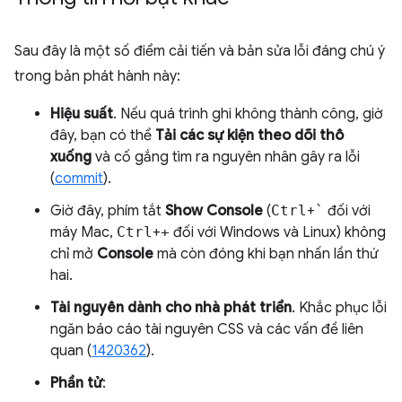
Sau đây là một số điểm cải tiến và bản sửa lỗi đáng chú ý
trong bản phát hành này:
Hiệu suất
. Nếu quá trình ghi không thành công, giờ
đây, bạn có thể
Tải các sự kiện theo dõi thô
xuống
và cố gắng tìm ra nguyên nhân gây ra lỗi
(
commit
).
Giờ đây, phím tắt
Show Console
(
Ctrl
+
`
đối với
máy Mac,
Ctrl
+
+
đối với Windows và Linux) không
chỉ mở
Console
mà còn đóng khi bạn nhấn lần thứ
hai.
Tài nguyên dành cho nhà phát triển
. Khắc phục lỗi
ngăn báo cáo tài nguyên CSS và các vấn đề liên
quan (
1420362
).
Phần tử
: