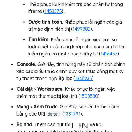
Khắc phục lỗi khi kiểm tra các phần tử trong
iframe (
1453375
).
Được tính toán
. Khắc phục lỗi ngăn các giá
trị mặc định hiển thị (
1499882
).
Tìm kiếm
. Khắc phục lỗi ngăn việc tính số
lượng kết quả trùng khớp cho các cụm từ tìm
kiếm ngắn có một hoặc hai ký tự (
1416457
).
Console
. Giờ đây, tính năng này sẽ phân tích chính
xác các biểu thức chính quy kết thúc bằng một ký
tự thoát trong hộp
Bộ lọc
(
1346936
).
Cài đặt
>
Workspace
. Khắc phục lỗi ngăn việc
thêm một thư mục bị loại trừ (
1503580
).
Mạng
>
Xem trước
. Giờ đây, sẽ hiển thị hình ảnh
bằng các URI
data:
(
1381791
).
lên
Bộ nhớ
. Thêm các nút tải
và lưu