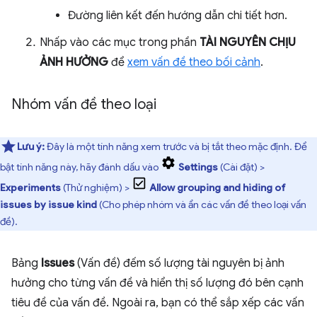
Đường liên kết đến hướng dẫn chi tiết hơn.
Nhấp vào các mục trong phần
TÀI NGUYÊN CHỊU
ẢNH HƯỞNG
để
xem vấn đề theo bối cảnh
.
Nhóm vấn đề theo loại
Lưu ý:
Đây là một tính năng xem trước và bị tắt theo mặc định. Để
bật tính năng này, hãy đánh dấu vào
Settings
(Cài đặt) >
Experiments
(Thử nghiệm) >
Allow grouping and hiding of
issues by issue kind
(Cho phép nhóm và ẩn các vấn đề theo loại vấn
đề).
Bảng
Issues
(Vấn đề) đếm số lượng tài nguyên bị ảnh
hưởng cho từng vấn đề và hiển thị số lượng đó bên cạnh
tiêu đề của vấn đề. Ngoài ra, bạn có thể sắp xếp các vấn