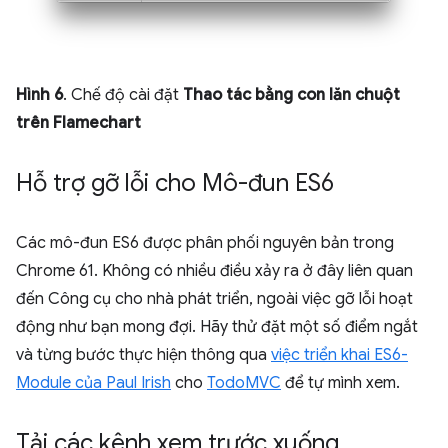
Hình 6
. Chế độ cài đặt
Thao tác bằng con lăn chuột
trên Flamechart
Hỗ trợ gỡ lỗi cho Mô-đun ES6
Các mô-đun ES6 được phân phối nguyên bản trong
Chrome 61. Không có nhiều điều xảy ra ở đây liên quan
đến Công cụ cho nhà phát triển, ngoài việc gỡ lỗi hoạt
động như bạn mong đợi. Hãy thử đặt một số điểm ngắt
và từng bước thực hiện thông qua
việc triển khai ES6-
Module của Paul Irish
cho
TodoMVC
để tự mình xem.
Tải các kênh xem trước xuống