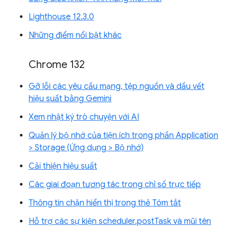
Lighthouse 12.3.0
Những điểm nổi bật khác
Chrome 132
Gỡ lỗi các yêu cầu mạng, tệp nguồn và dấu vết
hiệu suất bằng Gemini
Xem nhật ký trò chuyện với AI
Quản lý bộ nhớ của tiện ích trong phần Application
> Storage (Ứng dụng > Bộ nhớ)
Cải thiện hiệu suất
Các giai đoạn tương tác trong chỉ số trực tiếp
Thông tin chặn hiển thị trong thẻ Tóm tắt
Hỗ trợ các sự kiện scheduler.postTask và mũi tên