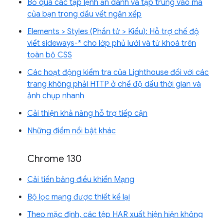
Bỏ qua các tập lệnh ẩn danh và tập trung vào mã
của bạn trong dấu vết ngăn xếp
Elements > Styles (Phần tử > Kiểu): Hỗ trợ chế độ
viết sideways-* cho lớp phủ lưới và từ khoá trên
toàn bộ CSS
Các hoạt động kiểm tra của Lighthouse đối với các
trang không phải HTTP ở chế độ dấu thời gian và
ảnh chụp nhanh
Cải thiện khả năng hỗ trợ tiếp cận
Những điểm nổi bật khác
Chrome 130
Cải tiến bảng điều khiển Mạng
Bộ lọc mạng được thiết kế lại
Theo mặc định, các tệp HAR xuất hiện hiện không