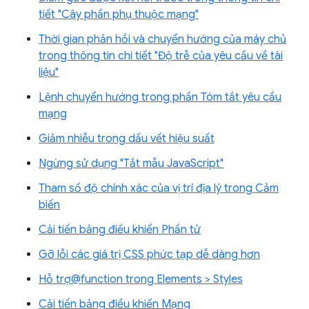
tiết "Cây phần phụ thuộc mạng"
Thời gian phản hồi và chuyển hướng của máy chủ
trong thông tin chi tiết "Độ trễ của yêu cầu về tài
liệu"
Lệnh chuyển hướng trong phần Tóm tắt yêu cầu
mạng
Giảm nhiễu trong dấu vết hiệu suất
Ngừng sử dụng "Tắt mẫu JavaScript"
Tham số độ chính xác của vị trí địa lý trong Cảm
biến
Cải tiến bảng điều khiển Phần tử
Gỡ lỗi các giá trị CSS phức tạp dễ dàng hơn
Hỗ trợ@function trong Elements > Styles
Cải tiến bảng điều khiển Mạng