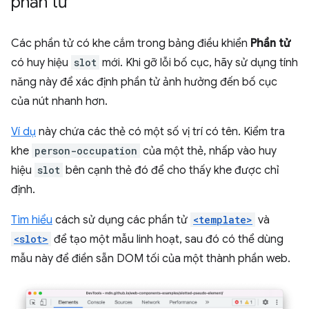
phần tử
Các phần tử có khe cắm trong bảng điều khiển
Phần tử
có huy hiệu
slot
mới. Khi gỡ lỗi bố cục, hãy sử dụng tính
năng này để xác định phần tử ảnh hưởng đến bố cục
của nút nhanh hơn.
Ví dụ
này chứa các thẻ có một số vị trí có tên. Kiểm tra
khe
person-occupation
của một thẻ, nhấp vào huy
hiệu
slot
bên cạnh thẻ đó để cho thấy khe được chỉ
định.
Tìm hiểu
cách sử dụng các phần tử
<template>
và
<slot>
để tạo một mẫu linh hoạt, sau đó có thể dùng
mẫu này để điền sẵn DOM tối của một thành phần web.