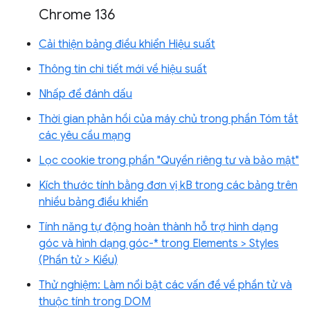
Chrome 136
Cải thiện bảng điều khiển Hiệu suất
Thông tin chi tiết mới về hiệu suất
Nhấp để đánh dấu
Thời gian phản hồi của máy chủ trong phần Tóm tắt
các yêu cầu mạng
Lọc cookie trong phần "Quyền riêng tư và bảo mật"
Kích thước tính bằng đơn vị kB trong các bảng trên
nhiều bảng điều khiển
Tính năng tự động hoàn thành hỗ trợ hình dạng
góc và hình dạng góc-* trong Elements > Styles
(Phần tử > Kiểu)
Thử nghiệm: Làm nổi bật các vấn đề về phần tử và
thuộc tính trong DOM