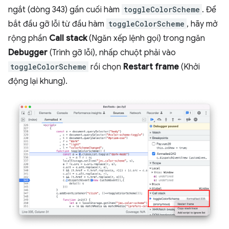
ngắt (dòng 343) gần cuối hàm
toggleColorScheme
. Để
bắt đầu gỡ lỗi từ đầu hàm
toggleColorScheme
, hãy mở
rộng phần
Call stack
(Ngăn xếp lệnh gọi) trong ngăn
Debugger
(Trình gỡ lỗi), nhấp chuột phải vào
toggleColorScheme
rồi chọn
Restart frame
(Khởi
động lại khung).