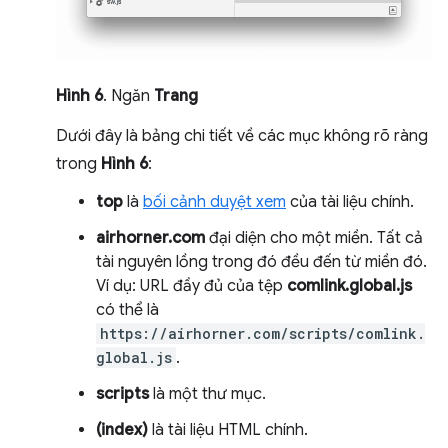
Hình 6
. Ngăn
Trang
Dưới đây là bảng chi tiết về các mục không rõ ràng
trong
Hình 6
:
top
là
bối cảnh duyệt xem
của tài liệu chính.
airhorner.com
đại diện cho một miền. Tất cả
tài nguyên lồng trong đó đều đến từ miền đó.
Ví dụ: URL đầy đủ của tệp
comlink.global.js
có thể là
https://airhorner.com/scripts/comlink.
global.js
.
scripts
là một thư mục.
(index)
là tài liệu HTML chính.