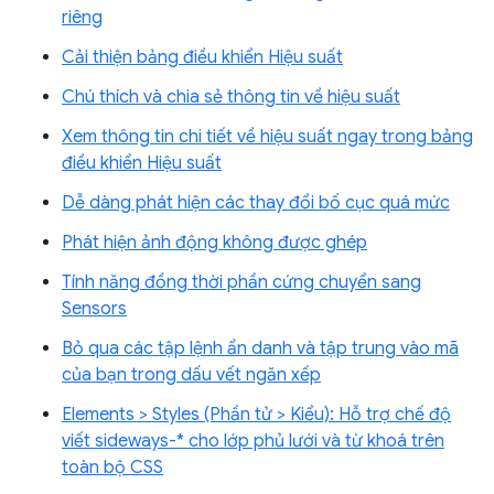
riêng
Cải thiện bảng điều khiển Hiệu suất
Chú thích và chia sẻ thông tin về hiệu suất
Xem thông tin chi tiết về hiệu suất ngay trong bảng
điều khiển Hiệu suất
Dễ dàng phát hiện các thay đổi bố cục quá mức
Phát hiện ảnh động không được ghép
Tính năng đồng thời phần cứng chuyển sang
Sensors
Bỏ qua các tập lệnh ẩn danh và tập trung vào mã
của bạn trong dấu vết ngăn xếp
Elements > Styles (Phần tử > Kiểu): Hỗ trợ chế độ
viết sideways-* cho lớp phủ lưới và từ khoá trên
toàn bộ CSS