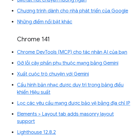
Bật/tắt nút chuyển hướng ngăn
Chương trình dành cho nhà phát triển của Google
Những điểm nổi bật khác
Chrome 141
Chrome DevTools (MCP) cho tác nhân AI của bạn
Gỡ lỗi cây phần phụ thuộc mạng bằng Gemini
Xuất cuộc trò chuyện với Gemini
Cấu hình bản nhạc được duy trì trong bảng điều
khiển Hiệu suất
Lọc các yêu cầu mạng được bảo vệ bằng địa chỉ IP
Elements > Layout tab adds masonry layout
support
Lighthouse 12.8.2