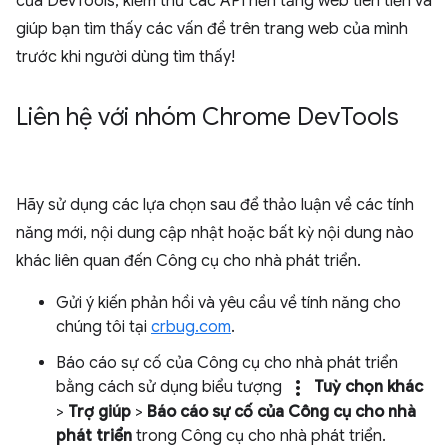
của DevTools, kiểm thử các API nền tảng web tiên tiến và
giúp bạn tìm thấy các vấn đề trên trang web của mình
trước khi người dùng tìm thấy!
Liên hệ với nhóm Chrome Dev
Tools
Hãy sử dụng các lựa chọn sau để thảo luận về các tính
năng mới, nội dung cập nhật hoặc bất kỳ nội dung nào
khác liên quan đến Công cụ cho nhà phát triển.
Gửi ý kiến phản hồi và yêu cầu về tính năng cho
chúng tôi tại
crbug.com
.
Báo cáo sự cố của Công cụ cho nhà phát triển
more_vert
bằng cách sử dụng biểu tượng
Tuỳ chọn khác
>
Trợ giúp
>
Báo cáo sự cố của Công cụ cho nhà
phát triển
trong Công cụ cho nhà phát triển.