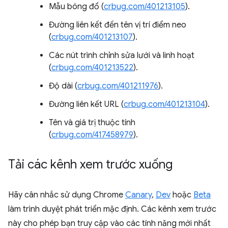
Mẫu bóng đổ (
crbug.com/401213105
).
Đường liên kết đến tên vị trí điểm neo
(
crbug.com/401213107
).
Các nút trình chỉnh sửa lưới và linh hoạt
(
crbug.com/401213522
).
Độ dài (
crbug.com/401211976
).
Đường liên kết URL (
crbug.com/401213104
).
Tên và giá trị thuộc tính
(
crbug.com/417458979
).
Tải các kênh xem trước xuống
Hãy cân nhắc sử dụng Chrome
Canary
,
Dev
hoặc
Beta
làm trình duyệt phát triển mặc định. Các kênh xem trước
này cho phép bạn truy cập vào các tính năng mới nhất