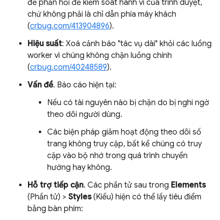
đề phản hồi để kiểm soát hành vi của trình duyệt,
chứ không phải là chỉ dẫn phía máy khách
(
crbug.com/413904896
).
Hiệu suất
: Xoá cảnh báo "tác vụ dài" khỏi các luồng
worker vì chúng không chặn luồng chính
(
crbug.com/40248589
).
Vấn đề
. Báo cáo hiện tại:
Nếu có tài nguyên nào bị chặn do bị nghi ngờ
theo dõi người dùng.
Các biện pháp giảm hoạt động theo dõi số
trang không truy cập, bất kể chúng có truy
cập vào bộ nhớ trong quá trình chuyển
hướng hay không.
Hỗ trợ tiếp cận
. Các phần tử sau trong
Elements
(Phần tử) >
Styles
(Kiểu) hiện có thể lấy tiêu điểm
bằng bàn phím: