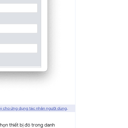
 ý cho ứng dụng tác nhân người dùng
.
họn thiết bị đó trong danh