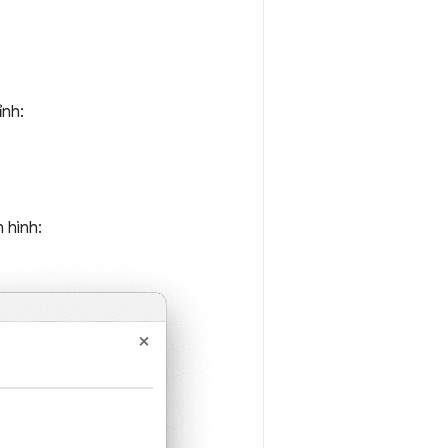
ỉnh:
 hình: