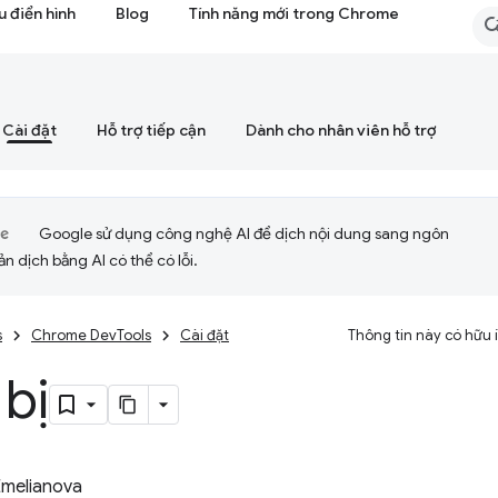
 điển hình
Blog
Tính năng mới trong Chrome
Cài đặt
Hỗ trợ tiếp cận
Dành cho nhân viên hỗ trợ
Google sử dụng công nghệ AI để dịch nội dung sang ngôn
ản dịch bằng AI có thể có lỗi.
s
Chrome DevTools
Cài đặt
Thông tin này có hữu
 bị
Emelianova