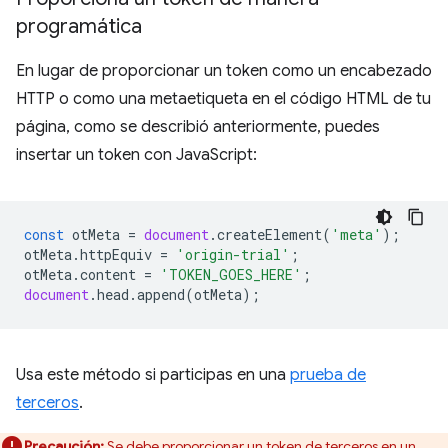
programática
En lugar de proporcionar un token como un encabezado
HTTP o como una metaetiqueta en el código HTML de tu
página, como se describió anteriormente, puedes
insertar un token con JavaScript:
const
otMeta
=
document
.
createElement
(
'meta'
);
otMeta
.
httpEquiv
=
'origin-trial'
;
otMeta
.
content
=
'TOKEN_GOES_HERE'
;
document
.
head
.
append
(
otMeta
);
Usa este método si participas en una
prueba de
terceros
.
Precaución:
Se debe proporcionar un token de terceros en un