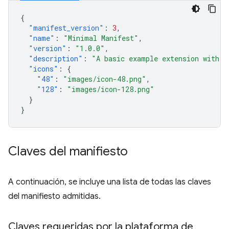
{
"manifest_version"
:
3
,
"name"
:
"Minimal Manifest"
,
"version"
:
"1.0.0"
,
"description"
:
"A basic example extension with o
"icons"
:
{
"48"
:
"images/icon-48.png"
,
"128"
:
"images/icon-128.png"
}
}
Claves del manifiesto
A continuación, se incluye una lista de todas las claves
del manifiesto admitidas.
Claves requeridas por la plataforma de