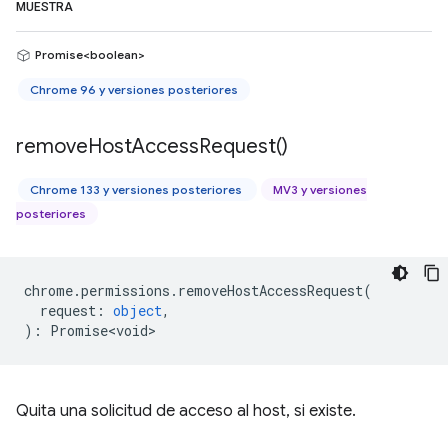
MUESTRA
Promise<boolean>
Chrome 96 y versiones posteriores
remove
Host
Access
Request(
)
Chrome 133 y versiones posteriores
MV3 y versiones
posteriores
chrome
.
permissions
.
removeHostAccessRequest
(
request
:
object
,
)
:
Promise<void>
Quita una solicitud de acceso al host, si existe.