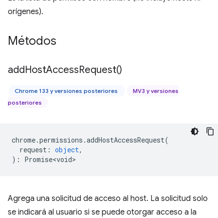
orígenes).
Métodos
add
Host
Access
Request(
)
Chrome 133 y versiones posteriores
MV3 y versiones
posteriores
chrome
.
permissions
.
addHostAccessRequest
(
request
:
object
,
)
:
Promise<void>
Agrega una solicitud de acceso al host. La solicitud solo
se indicará al usuario si se puede otorgar acceso a la