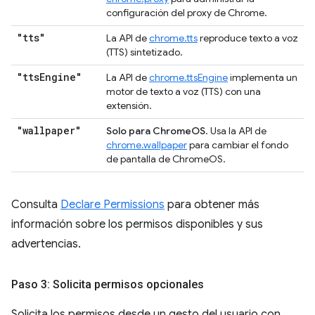
configuración del proxy de Chrome.
"tts"
La API de
chrome.tts
reproduce texto a voz
(TTS) sintetizado.
"tts
Engine"
La API de
chrome.ttsEngine
implementa un
motor de texto a voz (TTS) con una
extensión.
"wallpaper"
Solo para ChromeOS
. Usa la API de
chrome.wallpaper
para cambiar el fondo
de pantalla de ChromeOS.
Consulta
Declare Permissions
para obtener más
información sobre los permisos disponibles y sus
advertencias.
Paso 3: Solicita permisos opcionales
Solicita los permisos desde un gesto del usuario con