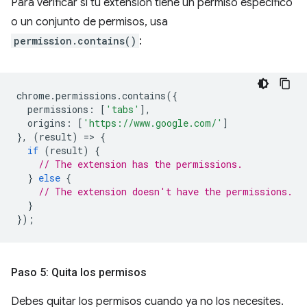
Para verificar si tu extensión tiene un permiso específico
o un conjunto de permisos, usa
permission.contains()
:
chrome
.
permissions
.
contains
({
permissions
:
[
'tabs'
],
origins
:
[
'https://www.google.com/'
]
},
(
result
)
=
>
{
if
(
result
)
{
// The extension has the permissions.
}
else
{
// The extension doesn't have the permissions.
}
});
Paso 5: Quita los permisos
Debes quitar los permisos cuando ya no los necesites.