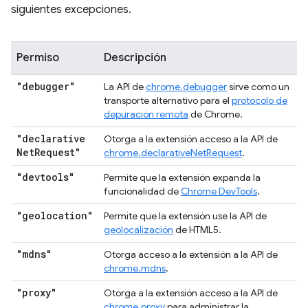
siguientes excepciones.
Permiso
Descripción
"debugger"
La API de
chrome.debugger
sirve como un
transporte alternativo para el
protocolo de
depuración remota
de Chrome.
"declarative
Otorga a la extensión acceso a la API de
Net
Request"
chrome.declarativeNetRequest
.
"devtools"
Permite que la extensión expanda la
funcionalidad de
Chrome DevTools
.
"geolocation"
Permite que la extensión use la API de
geolocalización
de HTML5.
"mdns"
Otorga acceso a la extensión a la API de
chrome.mdns
.
"proxy"
Otorga a la extensión acceso a la API de
chrome.proxy
para administrar la