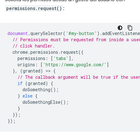
permissions.request()
:
document
.
querySelector
(
'#my-button'
).
addEventListene
// Permissions must be requested from inside a use
// click handler.
chrome
.
permissions
.
request
({
permissions
:
[
'tabs'
],
origins
:
[
'https://www.google.com/'
]
},
(
granted
)
=
>
{
// The callback argument will be true if the use
if
(
granted
)
{
doSomething
();
}
else
{
doSomethingElse
();
}
});
});