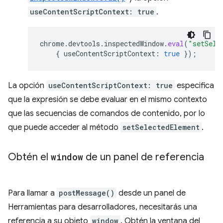
useContentScriptContext: true
.
chrome
.
devtools
.
inspectedWindow
.
eval
(
"setSele
{
useContentScriptContext
:
true
});
La opción
useContentScriptContext: true
especifica
que la expresión se debe evaluar en el mismo contexto
que las secuencias de comandos de contenido, por lo
que puede acceder al método
setSelectedElement
.
Obtén el
window
de un panel de referencia
Para llamar a
postMessage()
desde un panel de
Herramientas para desarrolladores, necesitarás una
referencia a su objeto
window
. Obtén la ventana del