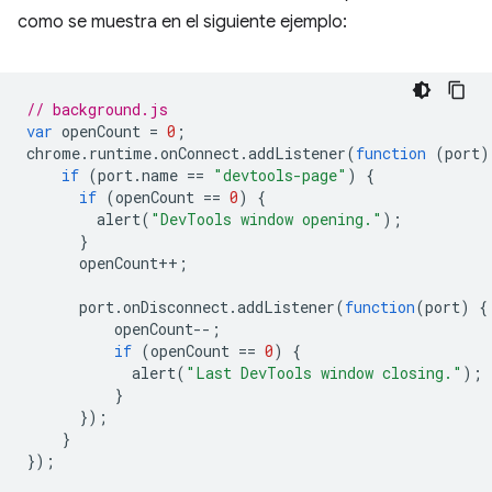
como se muestra en el siguiente ejemplo:
// background.js
var
openCount
=
0
;
chrome
.
runtime
.
onConnect
.
addListener
(
function
(
port
)
if
(
port
.
name
==
"devtools-page"
)
{
if
(
openCount
==
0
)
{
alert
(
"DevTools window opening."
);
}
openCount
++
;
port
.
onDisconnect
.
addListener
(
function
(
port
)
{
openCount
--
;
if
(
openCount
==
0
)
{
alert
(
"Last DevTools window closing."
);
}
});
}
});