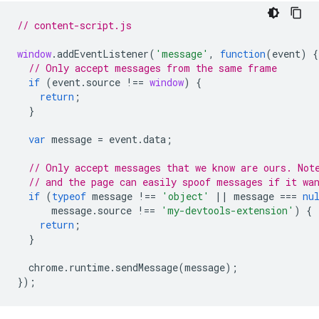
// content-script.js
window
.
addEventListener
(
'message'
,
function
(
event
)
{
// Only accept messages from the same frame
if
(
event
.
source
!==
window
)
{
return
;
}
var
message
=
event
.
data
;
// Only accept messages that we know are ours. Not
// and the page can easily spoof messages if it wa
if
(
typeof
message
!==
'object'
||
message
===
nu
message
.
source
!==
'my-devtools-extension'
)
{
return
;
}
chrome
.
runtime
.
sendMessage
(
message
);
});