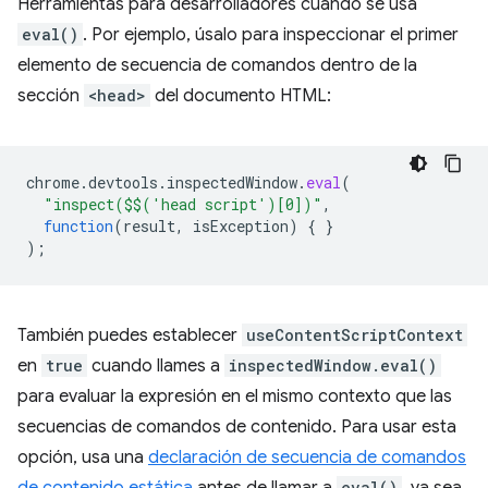
Herramientas para desarrolladores cuando se usa
eval()
. Por ejemplo, úsalo para inspeccionar el primer
elemento de secuencia de comandos dentro de la
sección
<head>
del documento HTML:
chrome
.
devtools
.
inspectedWindow
.
eval
(
"inspect($$('head script')[0])"
,
function
(
result
,
isException
)
{
}
);
También puedes establecer
useContentScriptContext
en
true
cuando llames a
inspectedWindow.eval()
para evaluar la expresión en el mismo contexto que las
secuencias de comandos de contenido. Para usar esta
opción, usa una
declaración de secuencia de comandos
eval()