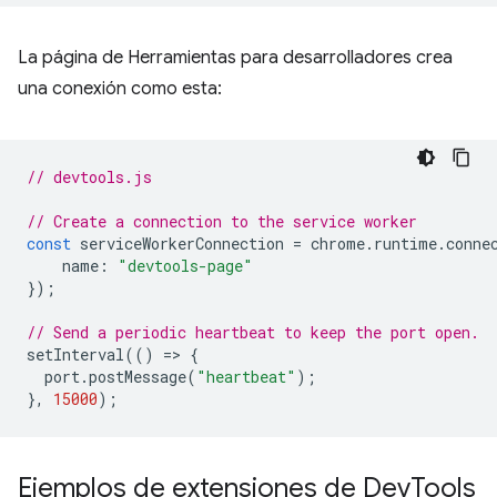
La página de Herramientas para desarrolladores crea
una conexión como esta:
// devtools.js
// Create a connection to the service worker
const
serviceWorkerConnection
=
chrome
.
runtime
.
conne
name
:
"devtools-page"
});
// Send a periodic heartbeat to keep the port open.
setInterval
(()
=
>
{
port
.
postMessage
(
"heartbeat"
);
},
15000
);
Ejemplos de extensiones de Dev
Tools