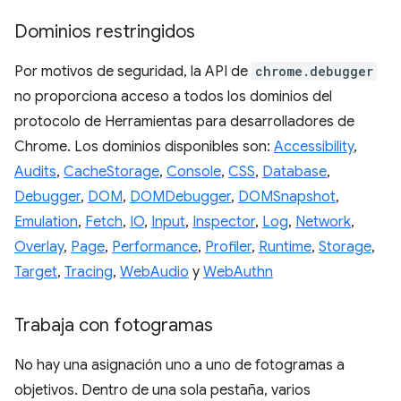
Dominios restringidos
Por motivos de seguridad, la API de
chrome.debugger
no proporciona acceso a todos los dominios del
protocolo de Herramientas para desarrolladores de
Chrome. Los dominios disponibles son:
Accessibility
,
Audits
,
CacheStorage
,
Console
,
CSS
,
Database
,
Debugger
,
DOM
,
DOMDebugger
,
DOMSnapshot
,
Emulation
,
Fetch
,
IO
,
Input
,
Inspector
,
Log
,
Network
,
Overlay
,
Page
,
Performance
,
Profiler
,
Runtime
,
Storage
,
Target
,
Tracing
,
WebAudio
y
WebAuthn
Trabaja con fotogramas
No hay una asignación uno a uno de fotogramas a
objetivos. Dentro de una sola pestaña, varios