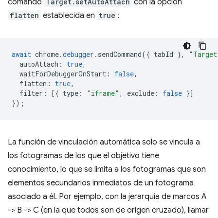
comando
Target.setAutoAttach
con la opción
flatten
establecida en
true
:
await
chrome
.
debugger
.
sendCommand
({
tabId
},
"Target
autoAttach
:
true
,
waitForDebuggerOnStart
:
false
,
flatten
:
true
,
filter
:
[{
type
:
"iframe"
,
exclude
:
false
}]
});
La función de vinculación automática solo se vincula a
los fotogramas de los que el objetivo tiene
conocimiento, lo que se limita a los fotogramas que son
elementos secundarios inmediatos de un fotograma
asociado a él. Por ejemplo, con la jerarquía de marcos A
-> B -> C (en la que todos son de origen cruzado), llamar