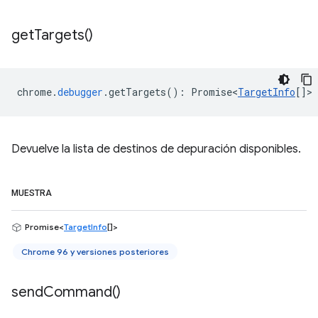
get
Targets(
)
chrome
.
debugger
.
getTargets
()
:
Promise<
TargetInfo
[]
>
Devuelve la lista de destinos de depuración disponibles.
MUESTRA
Promise<
TargetInfo
[]>
Chrome 96 y versiones posteriores
send
Command(
)