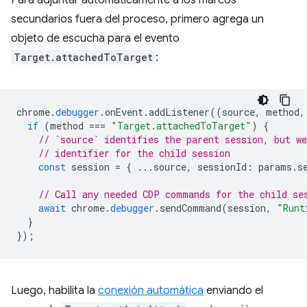
Para adjuntar automáticamente a los marcos
secundarios fuera del proceso, primero agrega un
objeto de escucha para el evento
Target.attachedToTarget
:
chrome
.
debugger
.
onEvent
.
addListener
((
source
,
method
,
if
(
method
===
"Target.attachedToTarget"
)
{
// `source` identifies the parent session, but we
// identifier for the child session
const
session
=
{
...
source
,
sessionId
:
params
.
s
// Call any needed CDP commands for the child se
await
chrome
.
debugger
.
sendCommand
(
session
,
"Runt
}
});
Luego, habilita la
conexión automática
enviando el