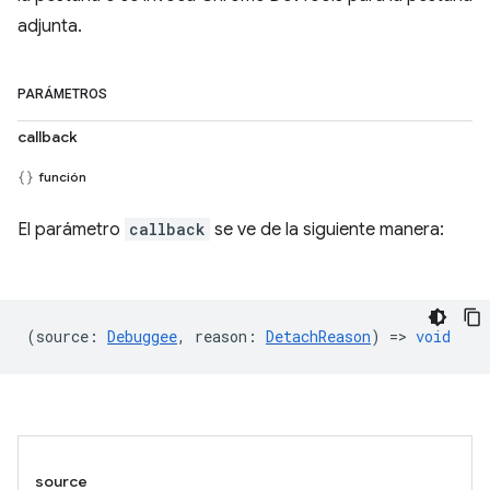
adjunta.
PARÁMETROS
callback
función
El parámetro
callback
se ve de la siguiente manera:
(
source
:
Debuggee
,
reason
:
DetachReason
) =>
void
source