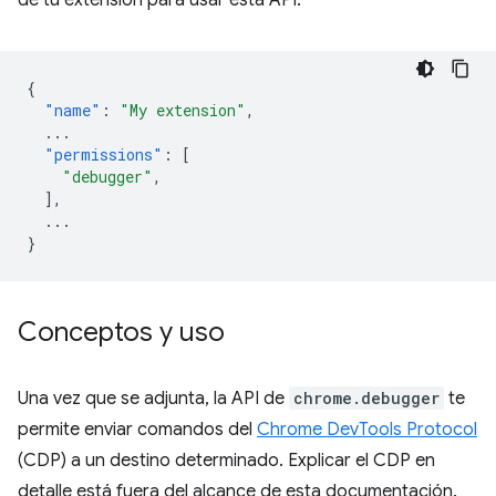
de tu extensión para usar esta API.
{
"name"
:
"My extension"
,
...
"permissions"
:
[
"debugger"
,
],
...
}
Conceptos y uso
Una vez que se adjunta, la API de
chrome.debugger
te
permite enviar comandos del
Chrome DevTools Protocol
(CDP) a un destino determinado. Explicar el CDP en
detalle está fuera del alcance de esta documentación.