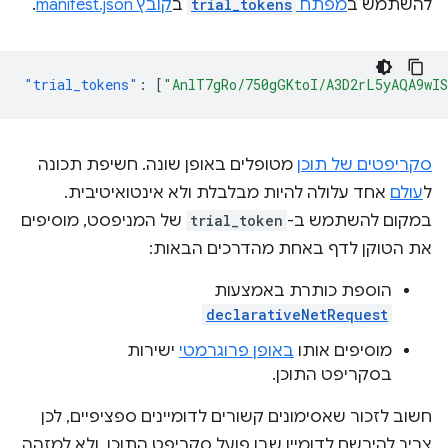
להשתמש ב
מפתח
trial_tokens
ב
קובץ manifest.json
.
"trial_tokens"
:
[
"AnlT7gRo/750gGKtoI/A3D2rL5yAQA9wI
סקריפטים של תוכן
מטופלים באופן שונה. חשיפת תכונה
ל
עולם
אחד עלולה להיות מבלבלת ולא אינטואיטיבית.
במקום להשתמש ב-
trial_token
של המניפסט, מוסיפים
את הטוקן לדף באחת מהדרכים הבאות:
הוספת כותרת באמצעות
declarativeNetRequest
מוסיפים אותו
באופן פרוגרמטי
ישירות
בסקריפט התוכן.
חשוב לזכור שאסימונים קשורים לדומיינים ספציפיים, לכן
צריך להירשם לדומיין שבו פועל סקריפט התוכן, ולא למזהה