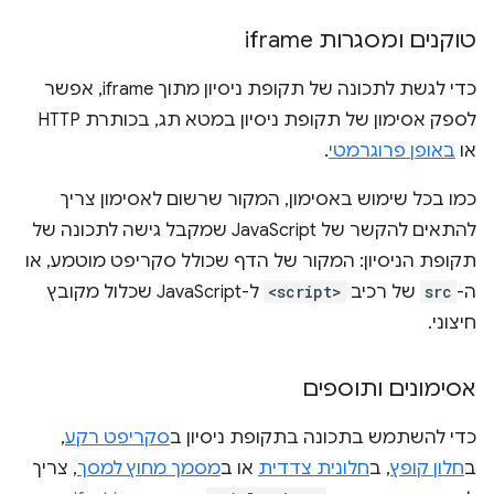
טוקנים ומסגרות iframe
כדי לגשת לתכונה של תקופת ניסיון מתוך iframe, אפשר
לספק אסימון של תקופת ניסיון במטא תג, בכותרת HTTP
או
באופן פרוגרמטי
.
כמו בכל שימוש באסימון, המקור שרשום לאסימון צריך
להתאים להקשר של JavaScript שמקבל גישה לתכונה של
תקופת הניסיון: המקור של הדף שכולל סקריפט מוטמע, או
ה-
src
של רכיב
<script>
ל-JavaScript שכלול מקובץ
חיצוני.
אסימונים ותוספים
כדי להשתמש בתכונה בתקופת ניסיון ב
סקריפט רקע
,
ב
חלון קופץ
, ב
חלונית צדדית
או ב
מסמך מחוץ למסך
, צריך