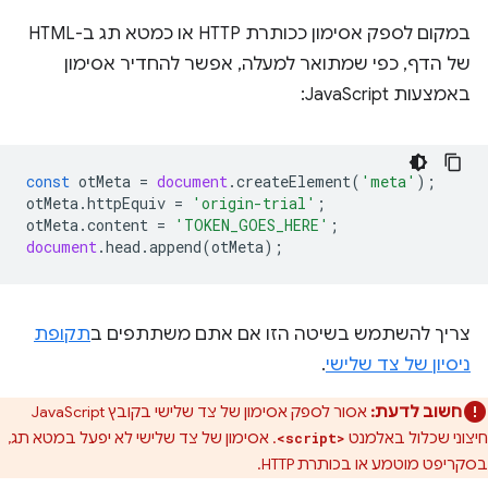
במקום לספק אסימון ככותרת HTTP או כמטא תג ב-HTML
של הדף, כפי שמתואר למעלה, אפשר להחדיר אסימון
באמצעות JavaScript:
const
otMeta
=
document
.
createElement
(
'meta'
);
otMeta
.
httpEquiv
=
'origin-trial'
;
otMeta
.
content
=
'TOKEN_GOES_HERE'
;
document
.
head
.
append
(
otMeta
);
צריך להשתמש בשיטה הזו אם אתם משתתפים ב
תקופת
ניסיון של צד שלישי
.
חשוב לדעת:
אסור לספק אסימון של צד שלישי בקובץ JavaScript
חיצוני שכלול באלמנט
. אסימון של צד שלישי לא יפעל במטא תג,
<script>
בסקריפט מוטמע או בכותרת HTTP.