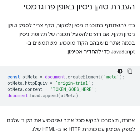
העברת טוקן ניסיון באופן פרוגרמטי
כדי להשתתף בתוכנית ניסיון למקור, הדף צריך לספק טוקן
ניסיון תקף. אם רוצים להפעיל תכונה של תקופת ניסיון
בכמה אתרים שבהם הקוד מוטמע, משתמשים ב-
JavaScript כדי להחדיר אסימון:
const
otMeta
=
document
.
createElement
(
'meta'
);
otMeta
.
httpEquiv
=
'origin-trial'
;
otMeta
.
content
=
'TOKEN_GOES_HERE'
;
document
.
head
.
append
(
otMeta
);
אחרת, תצטרכו לבקש מכל אתר שמטמיע את הקוד שלכם
לספק אסימון עם כותרת HTTP או ב-HTML שלו.