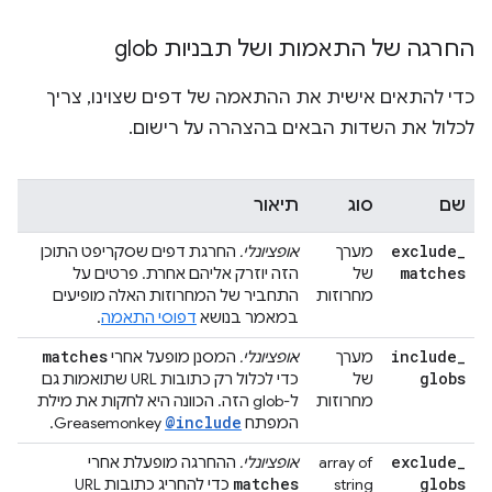
החרגה של התאמות ושל תבניות glob
כדי להתאים אישית את ההתאמה של דפים שצוינו, צריך
לכלול את השדות הבאים בהצהרה על רישום.
שם
סוג
תיאור
exclude
_
מערך
אופציונלי.
החרגת דפים שסקריפט התוכן
matches
של
הזה יוזרק אליהם אחרת. פרטים על
מחרוזות
התחביר של המחרוזות האלה מופיעים
במאמר בנושא
דפוסי התאמה
.
matches
include
_
מערך
אופציונלי.
המסנן מופעל אחרי
globs
של
כדי לכלול רק כתובות URL שתואמות גם
מחרוזות
ל-glob הזה. הכוונה היא לחקות את מילת
@include
המפתח
Greasemonkey.
exclude
_
array of
אופציונלי.
ההחרגה מופעלת אחרי
matches
globs
string
כדי להחריג כתובות URL