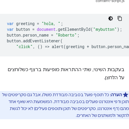
content-script.js
var
greeting
=
"hola, "
;
var
button
=
document
.
getElementById
(
"mybutton"
);
button
.
person_name
=
"Roberto"
;
button
.
addEventListener
(
"click"
,
()
=
>
alert
(
greeting
+
button
.
person_na
בעקבות השינוי, שתי ההתראות מופיעות ברצף כשלוחצים
על הלחצן.
הערה:
כל תוסף פועל בסביבה מבודדת משלו, אבל גם סקריפטים של
תוכן ודפי אינטרנט פועלים בסביבה מבודדת. המשמעות היא שאף אחד
מהם (דף אינטרנט, סקריפטים של תוכן ותוספים פעילים) לא יכול לגשת
להקשר ולמשתנים של האחרים.