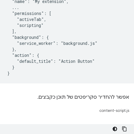
  "name": "My extension",

  ...

  "permissions": [

    "activeTab",

    "scripting"

  ],

  "background": {

    "service_worker": "background.js"

  },

  "action": {

    "default_title": "Action Button"

  }

אפשר להחדיר סקריפטים של תוכן כקבצים.
content-script.js