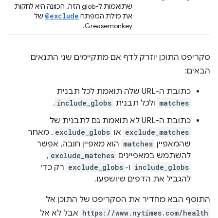
שתואמות ל-glob הזה. הכוונה היא לחקות
@exclude
את מילת המפתח
של
Greasemonkey.
סקריפט התוכן יוזרק לדף אם מתקיימים שני התנאים
הבאים:
כתובת ה-URL שלה תואמת לכל תבנית
matches
ולכל תבנית
include_globs
.
כתובת ה-URL לא תואמת גם לתבנית של
exclude_matches
או
exclude_globs
. מאחר
שהמאפיין
matches
הוא מאפיין חובה, אפשר
להשתמש במאפיינים
exclude_matches
,
include_globs
ו-
exclude_globs
רק כדי
להגביל את הדפים שיושפעו.
התוסף הבא מחדיר את הסקריפט של התוכן אל
https://www.nytimes.com/health
אבל לא אל