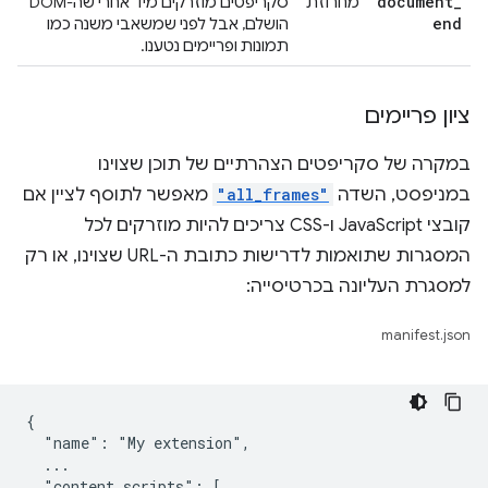
document
_
מחרוזת
סקריפטים מוזרקים מיד אחרי שה-DOM
end
הושלם, אבל לפני שמשאבי משנה כמו
תמונות ופריימים נטענו.
ציון פריימים
במקרה של סקריפטים הצהרתיים של תוכן שצוינו
במניפסט, השדה
"all_frames"
מאפשר לתוסף לציין אם
קובצי JavaScript ו-CSS צריכים להיות מוזרקים לכל
המסגרות שתואמות לדרישות כתובת ה-URL שצוינו, או רק
למסגרת העליונה בכרטיסייה:
manifest.json
{

  "name": "My extension",

  ...

  "content_scripts": [
