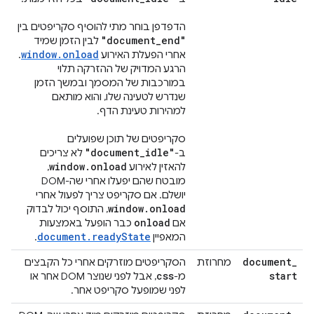
הדפדפן בוחר מתי להוסיף סקריפטים בין
"document
_
end"
לבין הזמן שמיד
window.onload
אחרי הפעלת האירוע
.
הרגע המדויק של ההזרקה תלוי
במורכבות של המסמך ובמשך הזמן
שנדרש לטעינה שלו, והוא מותאם
למהירות טעינת הדף.
סקריפטים של תוכן שפועלים
"document
_
idle"
ב-
לא צריכים
window
.
onload
להאזין לאירוע
,
מובטח שהם יפעלו אחרי שה-DOM
יושלם. אם סקריפט צריך לפעול אחרי
window
.
onload
, התוסף יכול לבדוק
onload
אם
כבר הופעל באמצעות
document.readyState
המאפיין
.
document
_
מחרוזת
הסקריפטים מוזרקים אחרי כל הקבצים
css
start
מ-
, אבל לפני שנוצר DOM אחר או
לפני שמופעל סקריפט אחר.