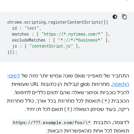
chrome
.
scripting
.
registerContentScripts
([{
id
:
"test"
,
matches
:
[
"https://*.nytimes.com/*"
],
excludeMatches
:
[
"*://*/*business*"
],
js
:
[
"contentScript.js"
],
}]);
התחביר של מאפייני Glob שונה וגמיש יותר מזה של
דפוסי
התאמה
. מחרוזות glob קבילות הן כתובות URL שעשויות
להכיל כוכביות וסימני שאלה שהם 'תווים כלליים לחיפוש'.
הכוכבית (
*
) תואמת לכל מחרוזת בכל אורך, כולל מחרוזת
ריקה, בעוד שסימן השאלה (
?
) תואם לכל תו יחיד.
לדוגמה, התבנית
https://???.example.com/foo/\*
תואמת לכל אחת מהאפשרויות הבאות: