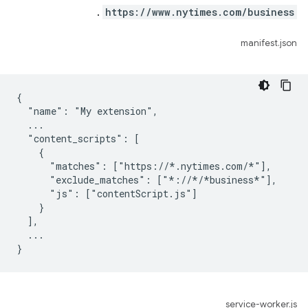
.
https://www.nytimes.com/business
manifest.json
{

  "name": "My extension",

  ...

  "content_scripts": [

    {

      "matches": ["https://*.nytimes.com/*"],

      "exclude_matches": ["*://*/*business*"],

      "js": ["contentScript.js"]

    }

  ],

  ...

service-worker.js