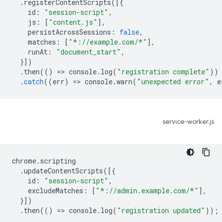
.
registerContentScripts
([{
id
:
"session-script"
,
js
:
[
"content.js"
],
persistAcrossSessions
:
false
,
matches
:
[
"*://example.com/*"
],
runAt
:
"document_start"
,
}])
.
then
(()
=
>
console
.
log
(
"registration complete"
))
.
catch
((
err
)
=
>
console
.
warn
(
"unexpected error"
,
e
service-worker.js
chrome
.
scripting
.
updateContentScripts
([{
id
:
"session-script"
,
excludeMatches
:
[
"*://admin.example.com/*"
],
}])
.
then
(()
=
>
console
.
log
(
"registration updated"
));