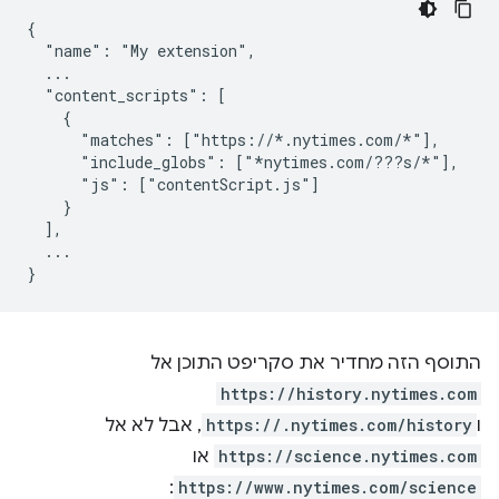
{

  "name": "My extension",

  ...

  "content_scripts": [

    {

      "matches": ["https://*.nytimes.com/*"],

      "include_globs": ["*nytimes.com/???s/*"],

      "js": ["contentScript.js"]

    }

  ],

  ...

התוסף הזה מחדיר את סקריפט התוכן אל
https://history.nytimes.com
ו
https://.nytimes.com/history
, אבל לא אל
https://science.nytimes.com
או
:
https://www.nytimes.com/science