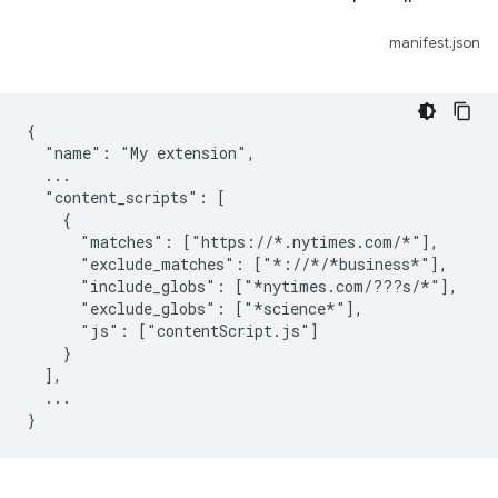
manifest.json
{

  "name": "My extension",

  ...

  "content_scripts": [

    {

      "matches": ["https://*.nytimes.com/*"],

      "exclude_matches": ["*://*/*business*"],

      "include_globs": ["*nytimes.com/???s/*"],

      "exclude_globs": ["*science*"],

      "js": ["contentScript.js"]

    }

  ],

  ...
