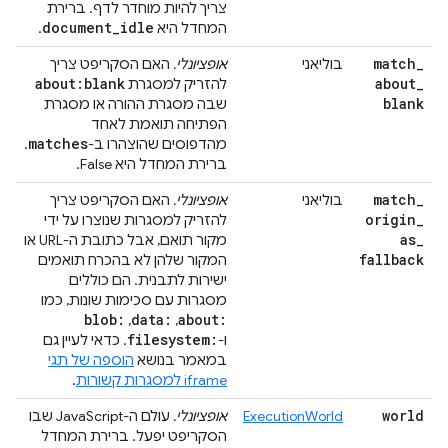
צריך להיות מוחדר לדף. ברירת
document
_
idle
המחדל היא
.
match
_
בוליאני
אופציונלי.
האם הסקריפט צריך
about:blank
about
_
להזריק למסגרת
blank
שבה מסגרת ההורה או מסגרת
הפתיחה תואמת לאחד
matches
מהדפוסים שהוצהרו ב-
.
ברירת המחדל היא False.
match
_
בוליאני
אופציונלי.
האם הסקריפט צריך
origin
_
להזריק למסגרות שנוצרו על ידי
as
_
מקור תואם, אבל כתובת ה-URL או
fallback
המקור שלהן לא בהכרח תואמים
ישירות לתבנית. הם כוללים
מסגרות עם סכימות שונות, כמו
blob:
data:
about:
,
,
filesystem:
ו-
. כדאי לעיין גם
במאמר בנושא
הוספה של תגי
iframe למסגרות קשורות
.
world
ExecutionWorld
אופציונלי.
עולם ה-JavaScript שבו
הסקריפט יפעל. ברירת המחדל