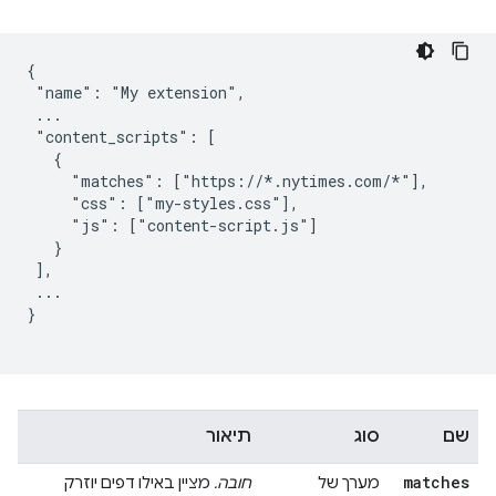
{

 "name": "My extension",

 ...

 "content_scripts": [

   {

     "matches": ["https://*.nytimes.com/*"],

     "css": ["my-styles.css"],

     "js": ["content-script.js"]

   }

 ],

 ...

}

שם
סוג
תיאור
matches
מערך של
חובה.
מציין באילו דפים יוזרק