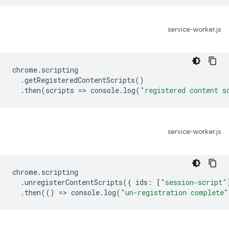
service-worker.js
chrome
.
scripting
.
getRegisteredContentScripts
()
.
then
(
scripts
=
>
console
.
log
(
"registered content s
service-worker.js
chrome
.
scripting
.
unregisterContentScripts
({
ids
:
[
"session-script"
.
then
(()
=
>
console
.
log
(
"un-registration complete"