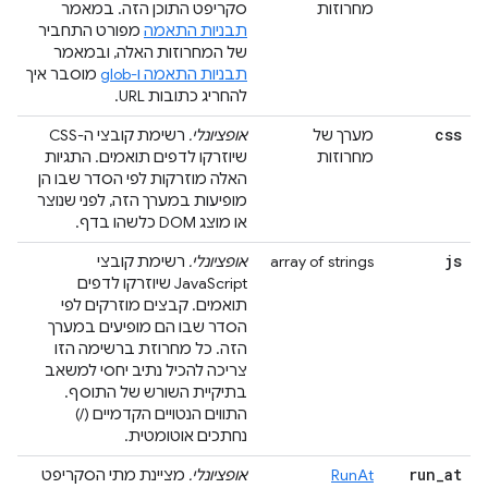
מחרוזות
סקריפט התוכן הזה. במאמר
תבניות התאמה
מפורט התחביר
של המחרוזות האלה, ובמאמר
תבניות התאמה ו-glob
מוסבר איך
להחריג כתובות URL.
css
מערך של
אופציונלי.
רשימת קובצי ה-CSS
מחרוזות
שיוזרקו לדפים תואמים. התגיות
האלה מוזרקות לפי הסדר שבו הן
מופיעות במערך הזה, לפני שנוצר
או מוצג DOM כלשהו בדף.
js
array of strings
אופציונלי.
רשימת קובצי
JavaScript שיוזרקו לדפים
תואמים. קבצים מוזרקים לפי
הסדר שבו הם מופיעים במערך
הזה. כל מחרוזת ברשימה הזו
צריכה להכיל נתיב יחסי למשאב
בתיקיית השורש של התוסף.
התווים הנטויים הקדמיים (‎/‎)
נחתכים אוטומטית.
run
_
at
RunAt
אופציונלי.
מציינת מתי הסקריפט