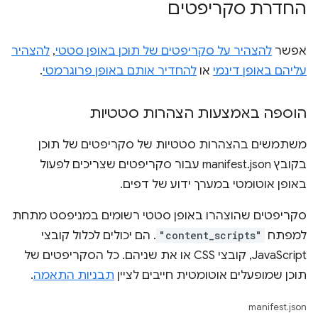
החדרת סקריפטים
אפשר
להצהיר על סקריפטים של תוכן באופן סטטי
,
להצהיר
עליהם באופן דינמי
או
להחדיר אותם באופן פרוגרמטי
.
הוספה באמצעות הצהרות סטטיות
משתמשים בהצהרות סטטיות של סקריפטים של תוכן
בקובץ manifest.json עבור סקריפטים שצריכים לפעול
באופן אוטומטי במערך ידוע של דפים.
סקריפטים שהוצהרו באופן סטטי רשומים במניפסט מתחת
למפתח
"content_scripts"
. הם יכולים לכלול קובצי
JavaScript, קובצי CSS או את שניהם. כל הסקריפטים של
תוכן שמופעלים אוטומטית חייבים לציין
תבניות התאמה
.
manifest.json