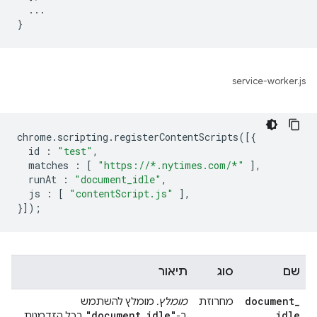
  ...

service-worker.js
chrome
.
scripting
.
registerContentScripts
([{
id
:
"test"
,
matches
:
[
"https://*.nytimes.com/*"
],
runAt
:
"document_idle"
,
js
:
[
"contentScript.js"
],
}]);
שם
סוג
תיאור
document
_
מחרוזת
מומלץ.
מומלץ להשתמש
"document
_
idle"
idle
ב-
בכל הזדמנות.