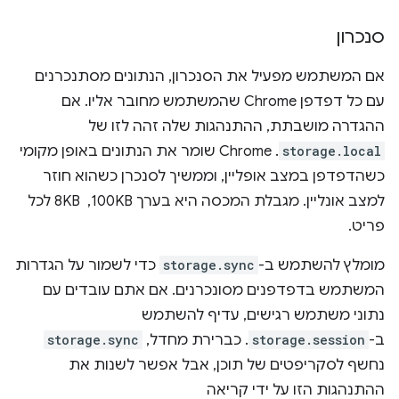
סנכרון
אם המשתמש מפעיל את הסנכרון, הנתונים מסתנכרנים
עם כל דפדפן Chrome שהמשתמש מחובר אליו. אם
ההגדרה מושבתת, ההתנהגות שלה זהה לזו של
storage.local
. ‫Chrome שומר את הנתונים באופן מקומי
כשהדפדפן במצב אופליין, וממשיך לסנכרן כשהוא חוזר
למצב אונליין. מגבלת המכסה היא בערך 100KB, ‏ 8KB לכל
פריט.
מומלץ להשתמש ב-
storage.sync
כדי לשמור על הגדרות
המשתמש בדפדפנים מסונכרנים. אם אתם עובדים עם
נתוני משתמש רגישים, עדיף להשתמש
ב-
storage.session
. כברירת מחדל,
storage.sync
נחשף לסקריפטים של תוכן, אבל אפשר לשנות את
ההתנהגות הזו על ידי קריאה