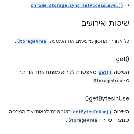
ל-
chrome.storage.sync.setAccessLevel()
.
שיטות ואירועים
כל אזורי האחסון מיישמים את הממשק
StorageArea
.
get(
)‎
השיטה
get()
מאפשרת לקרוא מפתח אחד או יותר
מ-
StorageArea
.
)
get
Bytes
In
Use(
השיטה
getBytesInUse()
מאפשרת לראות את המכסה
שנוצלה על ידי
StorageArea
.