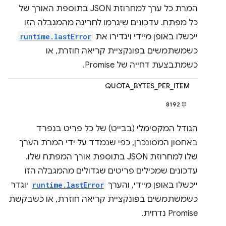
המרת כל ערך למחרוזת JSON בתוספת האורך של
כל מפתח. עדכונים שיגרמו לחריגה מהמגבלה הזו
ייכשלו באופן מיידי ויגדירו את
runtime.lastError
כשמשתמשים בפונקציית קריאה חוזרת, או
כשמתבצעת דחייה של Promise.
QUOTA_BYTES_PER_ITEM
8192
הגודל המקסימלי (בבייט) של כל פריט בנפרד
באחסון המסונכרן, כפי שנמדד על ידי המרת הערך
שלו למחרוזת JSON בתוספת אורך המפתח שלו.
עדכונים שמכילים פריטים שגדולים מהמגבלה הזו
ייכשלו באופן מיידי, והערך
runtime.lastError
יוגדר
כשמשתמשים בפונקציית קריאה חוזרת, או כשבקשת
Promise נדחית.