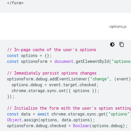
options.js:
// In-page cache of the user's options
const
options
=
{};
const
optionsForm
=
document
.
getElementById
(
"options
// Immediately persist options changes
optionsForm
.
debug
.
addEventListener
(
"change"
,
(
event
)
options
.
debug
=
event
.
target
.
checked
;
chrome
.
storage
.
sync
.
set
({
options
});
});
// Initialize the form with the user's option settin
const
data
=
await
chrome
.
storage
.
sync
.
get
(
"options"
Object
.
assign
(
options
,
data
.
options
);
optionsForm
.
debug
.
checked
=
Boolean
(
options
.
debug
);