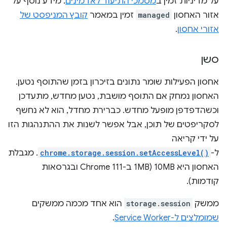
על מדיניות זמין ב
מסמכי התיעוד לאדמינים
. מידע נוסף על
אזור האחסון
managed
זמין במאמר
קובץ המניפסט של
אזורי אחסון
.
סשן
אחסון הפעילות שומר נתונים בזיכרון בזמן שהתוסף נטען.
האחסון נמחק אם התוסף מושבת, נטען מחדש, מתעדכן
וכשהדפדפן מופעל מחדש. כברירת מחדל, הוא לא נחשף
לסקריפטים של תוכן, אבל אפשר לשנות את ההתנהגות הזו
על ידי קריאה
ל-
chrome.storage.session.setAccessLevel()
. מגבלת
האחסון היא 10MB (1MB ב-Chrome 111 ובגרסאות
קודמות).
ממשק
storage.session
הוא אחד מכמה ממשקים
שמומלצים ל-Service Worker
.