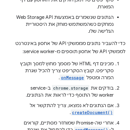
סקריפטים של תוכן חולקים את האחסון עם דף
המארח.
הנתונים שנשמרים באמצעות Web Storage API
נמחקים כשהמשתמש מוחק את היסטוריית
הגלישה שלו.
כדי להעביר נתונים מממשקי API של אחסון באינטרנט
לממשקי API של אחסון תוספים מ-service worker:
מכינים דף HTML של מסמך מחוץ למסך וקובץ
סקריפט. קובץ הסקריפט צריך להכיל שגרת
המרה ומטפל
onMessage
.
בודקים את
chrome.storage
ב-service
worker של התוסף כדי לראות את הנתונים.
אם הנתונים לא נמצאו, צריך להתקשר אל
.
createDocument()
אחרי שה-Promise שמוחזר מסתיים, קוראים
sendMessage()