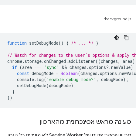
background.js:
function
setDebugMode
()
{
/* ... */
}
// Watch for changes to the user's options & apply t
chrome
.
storage
.
onChanged
.
addListener
((
changes
,
area
)
if
(
area
===
'sync'
 && 
changes
.
options
?
.
newValue
)
const
debugMode
=
Boolean
(
changes
.
options
.
newVal
console
.
log
(
'enable debug mode?'
,
debugMode
);
setDebugMode
(
debugMode
);
}
});
טעינה מראש אסינכרונית מהאחסון
מכיוון שסקריפטים של Service Worker לא פועלים כל הזמן,