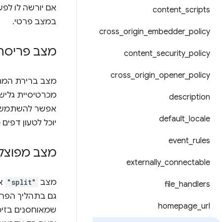
אם יורשה לו לפ
content
_
scripts
במצב פרטי.
cross
_
origin
_
embedder
_
policy
מצב פריסה
content
_
security
_
policy
cross
_
origin
_
opener
_
policy
מצב ברירת המח
מכרטיסיית גליש
description
אפשר להשתמש ב
default
_
locale
יוכל לטעון דפי
event
_
rules
מצב מפוצל
externally
_
connectable
מצב
"split"
או
file
_
handlers
homepage
_
url
שמאוחסנים בזיכ