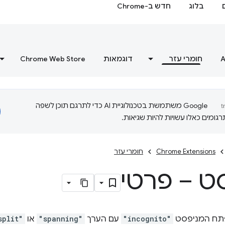
בלוג
חדש ב-Chrome
A
חומרי עזר
דוגמאות
Chrome Web Store
‫Google משתמשת בטכנולוגיית AI כדי לתרגם תוכן לשפה
ומים כאלו עשויות להיות שגיאות.
Chrome Extensions
חומרי עזר
ט – פרטי
ח המניפסט
"incognito"
עם הערך
"spanning"
או
split"