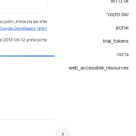
ארגז חול
שם מקוצר
אלא אם צוין אחרת, התוכן של
אחסון
האתר Google Developers‏
עדכון אחרון: 2013-05-12 (שעון UTC).
trial
_
tokens
גרסה
resources
_
הוספת תוכן
accessible
_
web
דיווח על באג
ראה נושאים פתוחים
תנאים
פרטיות
Manage cookies