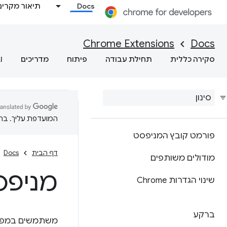
Docs
תיאור מקרים
Chrome Extensions
Docs
סקירה כללית
תחילת עבודה
פיתוח
מדריכים
I
המועדפת עליך. בתרג
פורמט קובץ המניפסט
דף הבית
Docs
מודולים משותפים
מניפס
שינוי הגדרות Chrome
ברקע
משתמשים במפת