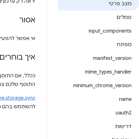
יראה רק עדכונים
מצב פרטי
סמלים
אסור
input
_
components
אי אפשר להפעיל את
מפתח
איך בוחרים
manifest
_
version
mime
_
types
_
handler
ככלל, אם התוסף
התוסף שלכם צר
minimum
_
chrome
_
version
e.storage.sync
name
להשתמש בהם כד
oauth2
דרישות