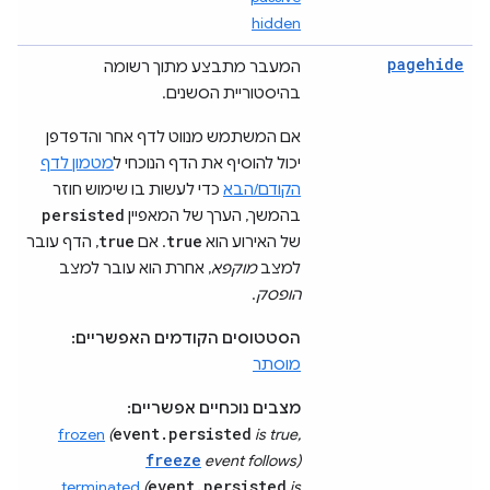
hidden
pagehide
המעבר מתבצע מתוך רשומה
בהיסטוריית הסשנים.
אם המשתמש מנווט לדף אחר והדפדפן
יכול להוסיף את הדף הנוכחי ל
מטמון לדף
הקודם/הבא
כדי לעשות בו שימוש חוזר
persisted
בהמשך, הערך של המאפיין
true
true
של האירוע הוא
. אם
, הדף עובר
למצב
מוקפא
, אחרת הוא עובר למצב
הופסק
.
הסטטוסים הקודמים האפשריים:
מוסתר
מצבים נוכחיים אפשריים:
event.persisted
frozen
(
is true,
freeze
event follows)
event.persisted
terminated
(
is