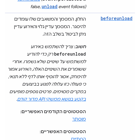
unload
false,
event follows)
beforeunload
החלון, המסמך והמשאבים שלו עומדים
להיסגר. המסמך עדיין גלוי והאירוע עדיין
ניתן לביטול בשלב הזה.
חשוב:
צריך להשתמש באירוע
beforeunload
רק כדי להודיע
למשתמש על שינויים שלא נשמרו. אחרי
ששומרים את השינויים האלה, האירוע אמור
להימחק. אסור להוסיף אותו לדף ללא תנאי,
כי פעולה כזו עלולה לפגוע בביצועים
במקרים מסוימים. פרטים נוספים מופיעים
בקטע בנושא ממשקי API מדור קודם
.
הסטטוסים הקודמים האפשריים:
מוסתר
הסטטוסים האפשריים:
הסתיים