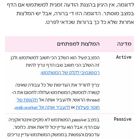
לדוגמה, אין היגיון בהצגת הודעה זמנית למשתמש אם הדף
במצב מוסתר. הדוגמה הזו די ברורה, אבל יש המלצות
אחרות שלא כל כך ברורות שכדאי לפרט.
מדינה
המלצות למפתחים
Active
המצב
פעיל
הוא השלב הכי חשוב למשתמש, ולכן
זה השלב הכי חשוב שבו הדף צריך להיות
רספונסיבי לקלט של המשתמש
.
צריך להוריד את העדיפות של כל עבודה שאינה
קשורה לממשק המשתמש ועלולה לחסום את ה-
thread הראשי, ולהעביר אותה אל
תקופות של
חוסר פעילות
או
להעביר אותה אל web worker
.
Passive
במצב
passive
המשתמש לא מקיים אינטראקציה
עם הדף, אבל הוא עדיין יכול לראות אותו. כלומר,
עדכונים והנפשות בממשק המשתמש עדיין צריכים