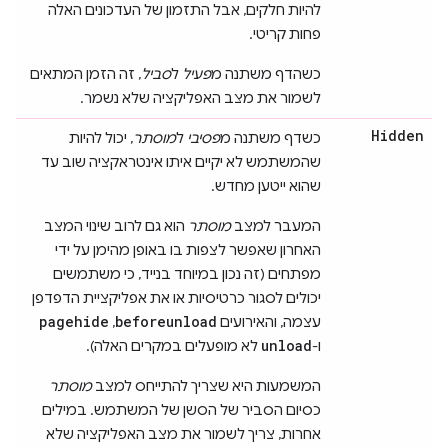
להיות חלקים, אבל התזמון של העדכונים האלה
פחות קריטי.
כשהדף משתנה מ
פעיל
ל
סביל
, זה הזמן המתאים
לשמור את מצב האפליקציה שלא נשמר.
Hidden
כשדף משתנה מ
פסיבי
ל
מוסתר
, יכול להיות
שהמשתמש לא יקיים איתו אינטראקציה שוב עד
שהוא ייטען מחדש.
המעבר למצב
מוסתר
הוא גם לרוב שינוי המצב
האחרון שאפשר לצפות בו באופן מהימן על ידי
מפתחים (זה נכון במיוחד בנייד, כי משתמשים
יכולים לסגור כרטיסיות או את אפליקציית הדפדפן
pagehide
beforeunload
עצמה, והאירועים
,
unload
ו-
לא מופעלים במקרים האלה).
המשמעות היא שצריך להתייחס למצב
מוסתר
כסיום הסביר של הסשן של המשתמש. במילים
אחרות, צריך לשמור את מצב האפליקציה שלא