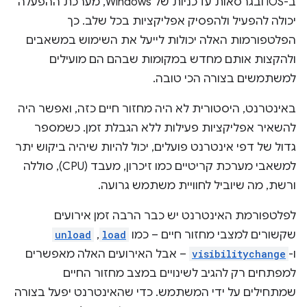
ב-iOS ובגרסאות עדכניות של Windows, מערכת ההפעלה
יכולה להפעיל ולהפסיק אפליקציות בכל שלב. כך
הפלטפורמות האלה יכולות לייעל את השימוש במשאבים
ולהקצות אותם מחדש במקומות שבהם הם מועילים
למשתמשים בצורה הכי טובה.
באינטרנט, היסטורית לא היה מחזור חיים כזה, ואפשר היה
להשאיר אפליקציות פעילות ללא הגבלת זמן. כשמספר
גדול של דפי אינטרנט פועלים, יכול להיות שיהיה ביקוש יתר
למשאבי מערכת קריטיים כמו זיכרון, מעבד (CPU), סוללה
ורשת, מה שיוביל לחוויית משתמש גרועה.
לפלטפורמת האינטרנט יש כבר הרבה זמן אירועים
שקשורים למצבי מחזור חיים – כמו
load
, ‏
unload
ו-
visibilitychange
– אבל האירועים האלה מאפשרים
למפתחים רק להגיב לשינויים במצב מחזור החיים
שמתחילים על ידי המשתמש. כדי שהאינטרנט יפעל בצורה