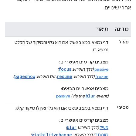
אחרי שינויים.
מדינה
תיאור
פעיל
דף נמצא במצב
פעיל
אם הוא גלוי והמיקוד של הקלט
נמצא בו.
מצבים קודמים אפשריים:
focus
passive
(דרך האירוע
)
pageshow
resume
frozen
(דרך האירוע
, ואז האירוע
)
מצבים אפשריים הבאים:
blur
passive
(via the
event)
פסיבי
דף נמצא במצב
פסיבי
אם הוא גלוי ואין לו מיקוד קלט.
מצבים קודמים אפשריים:
blur
פעיל
(דרך האירוע
)
visibilitychange
מוסתר
(דרך האירוע
)