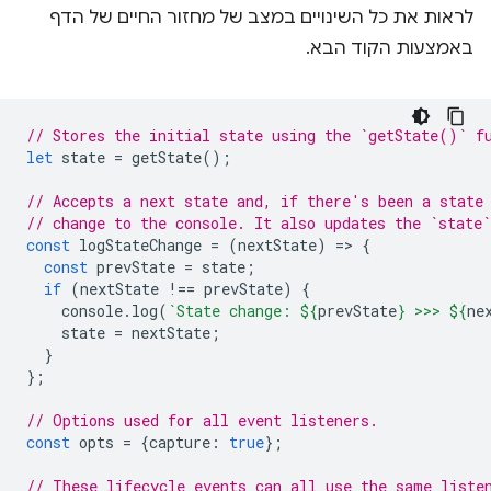
לראות את כל השינויים במצב של מחזור החיים של הדף
באמצעות הקוד הבא.
// Stores the initial state using the `getState()` f
let
state
=
getState
();
// Accepts a next state and, if there's been a state
// change to the console. It also updates the `state`
const
logStateChange
=
(
nextState
)
=
>
{
const
prevState
=
state
;
if
(
nextState
!==
prevState
)
{
console
.
log
(
`State change: 
${
prevState
}
 >>> 
${
ne
state
=
nextState
;
}
};
// Options used for all event listeners.
const
opts
=
{
capture
:
true
};
// These lifecycle events can all use the same liste