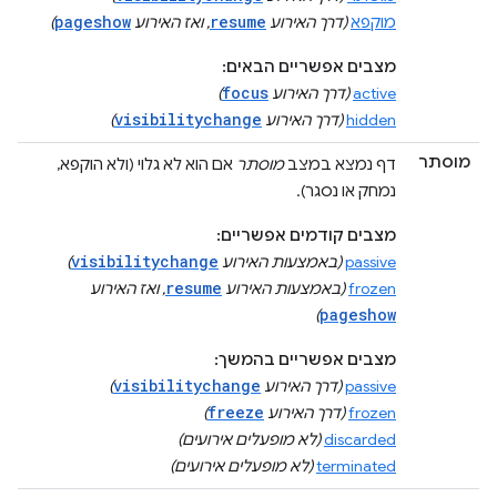
pageshow
resume
מוקפא
(דרך האירוע
, ואז האירוע
)
מצבים אפשריים הבאים:
focus
active
(דרך האירוע
)
visibilitychange
hidden
(דרך האירוע
)
מוסתר
דף נמצא במצב
מוסתר
אם הוא לא גלוי (ולא הוקפא,
נמחק או נסגר).
מצבים קודמים אפשריים:
visibilitychange
passive
(באמצעות האירוע
)
resume
frozen
(באמצעות האירוע
, ואז האירוע
pageshow
)
מצבים אפשריים בהמשך:
visibilitychange
passive
(דרך האירוע
)
freeze
frozen
(דרך האירוע
)
discarded
(לא מופעלים אירועים)
terminated
(לא מופעלים אירועים)