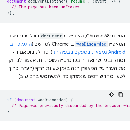
document
.
addEventListener
(
'resume'
,
(
event
)
=
>
{
// The page has been unfrozen.
});
החל מ-Chrome 68, האובייקט
document
כולל עכשיו את
המאפיין
wasDiscarded
ב-Chrome למחשב (
התמיכה ב-
Android נמצאת במעקב בבעיה הזו
). כדי לקבוע אם דף
נמחק בזמן שהוא היה בכרטיסייה מוסתרת, אפשר לבדוק
את הערך של המאפיין הזה בזמן טעינת הדף (הערה: צריך
לטעון מחדש דפים שנמחקו כדי להשתמש בהם שוב).
if
(
document
.
wasDiscarded
)
{
// Page was previously discarded by the browser wh
}