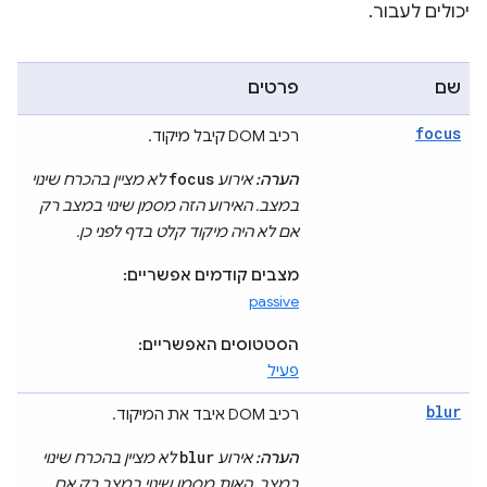
יכולים לעבור.
שם
פרטים
focus
רכיב DOM קיבל מיקוד.
focus
הערה:
אירוע
לא מציין בהכרח שינוי
במצב. האירוע הזה מסמן שינוי במצב רק
אם לא היה מיקוד קלט בדף לפני כן.
מצבים קודמים אפשריים:
passive
הסטטוסים האפשריים:
פעיל
blur
רכיב DOM איבד את המיקוד.
blur
הערה:
אירוע
לא מציין בהכרח שינוי
במצב. האות מסמן שינוי במצב רק אם