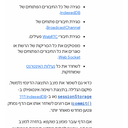
סגירה של כל החיבורים הפתוחים של
.
IndexedDB
סגירת חיבורים פתוחים של
.
BroadcastChannel
סגירת חיבורי
WebRTC
פעילים.
מפסיקים את כל הסריקות של הרשת או
סוגרים את כל החיבורים הפתוחים של
.
Web Socket
לשחרר את כל
נעילות האינטרנט
שמוחזקות.
כדאי גם לשמור את מצב התצוגה הדינמי (למשל,
מיקום הגלילה בתצוגת רשימה אינסופית) ב-
sessionStorage
(או ב-
IndexedDB דרך
commit()
) אם רוצים לשחזר אותו אם הדף נמחק
ונטען מחדש מאוחר יותר.
אם הדף עובר ממצב
מוקפא
בחזרה למצב