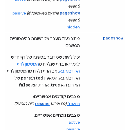
event)
pageshow
passive
(if followed by the
event)
hidden
pageshow
מתבצעת מעבר אל רשומה בהיסטוריית
הסשנים.
יכול להיות שמדובר בטעינה של דף חדש
לגמרי או בדף שנלקח מ
המטמון לדף
הקודם/הבא
. אם הדף נלקח מהמטמון לדף
persisted
הקודם/הבא, המאפיין
של
false
true
האירוע הוא
, אחרת הוא
.
מצבים קודמים אפשריים:
resume
frozen
(גם אירוע
היה מופעל)
מצבים נוכחיים אפשריים:
active
passive