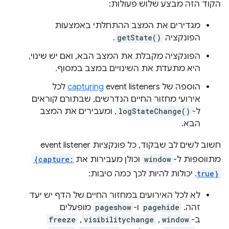
הקוד הזה מבצע שלוש פעולות:
מגדירים את המצב ההתחלתי באמצעות
הפונקציה
getState()
.
הפונקציה מקבלת את המצב הבא, ואם יש שינוי,
היא מתעדת את השינויים במצב במסוף.
הוספה של
capturing
event listeners לכל
אירועי מחזור החיים הנדרשים, שבתורם קוראים
ל-
logStateChange()
, ומעבירים את המצב
הבא.
חשוב לשים לב שבקוד, כל פונקציות event listener
מתווספות ל-
window
וכולן מעבירות את
{capture:
true}
. יכולות להיות לכך כמה סיבות:
לא לכל האירועים במחזור החיים של הדף יש יעד
זהה. ‫
pagehide
ו-
pageshow
מופעלים
ב-
window
,‏
visibilitychange
,‏
freeze