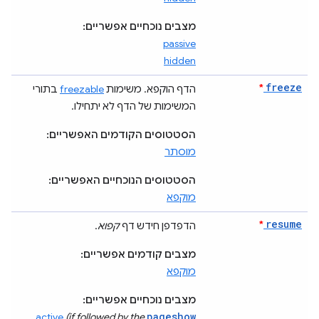
מצבים נוכחיים אפשריים:
passive
hidden
freeze
*
הדף הוקפא. משימות
freezable
בתורי
המשימות של הדף לא יתחילו.
הסטטוסים הקודמים האפשריים:
מוסתר
הסטטוסים הנוכחיים האפשריים:
מוקפא
resume
*
הדפדפן חידש דף
קפוא
.
מצבים קודמים אפשריים:
מוקפא
מצבים נוכחיים אפשריים:
pageshow
active
(if followed by the