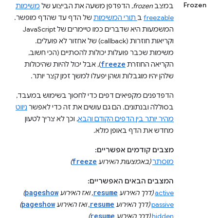
Frozen
במצב
frozen
, הדפדפן משעה את הביצוע של
משימות
freezable
ב
תורי המשימות
של הדף עד שהדף מופשר.
המשמעות היא שדברים כמו טיימרים של JavaScript
וקריאות חוזרות (callback) של אחזור לא פועלים.
משימות שכבר פועלות יכולות להסתיים (הכי חשוב,
freeze
הקריאה החוזרת
), אבל יכול להיות שהיכולות
שלהן יהיו מוגבלות ושהן יפעלו למשך זמן קצר יותר.
הדפדפנים מקפיאים דפים כדי לחסוך בשימוש במעבד,
בסוללה ובנתונים. הם גם עושים את זה כדי לאפשר
ניווט
מהיר יותר בין הדפים הקודם והבא
, וכך לא צריך לטעון
מחדש את הדף באופן מלא.
מצבים קודמים אפשריים:
freeze
מוסתר
(באמצעות האירוע
)
המצבים הבאים האפשריים:
pageshow
resume
active
(דרך האירוע
, ואז האירוע
)
pageshow
resume
passive
(דרך האירוע
, ואז האירוע
)
resume
hidden
(דרך האירוע
)