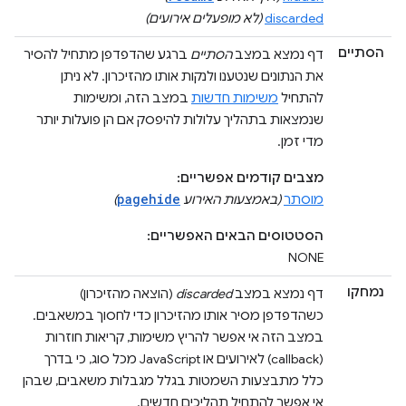
discarded
(לא מופעלים אירועים)
הסתיים
דף נמצא במצב
הסתיים
ברגע שהדפדפן מתחיל להסיר
את הנתונים שנטענו ולנקות אותו מהזיכרון. לא ניתן
להתחיל
משימות חדשות
במצב הזה, ומשימות
שנמצאות בתהליך עלולות להיפסק אם הן פועלות יותר
מדי זמן.
מצבים קודמים אפשריים:
pagehide
מוסתר
(באמצעות האירוע
)
הסטטוסים הבאים האפשריים:
NONE
נמחקו
דף נמצא במצב
discarded
(הוצאה מהזיכרון)
כשהדפדפן מסיר אותו מהזיכרון כדי לחסוך במשאבים.
במצב הזה אי אפשר להריץ משימות, קריאות חוזרות
(callback) לאירועים או JavaScript מכל סוג, כי בדרך
כלל מתבצעות השמטות בגלל מגבלות משאבים, שבהן
אי אפשר להתחיל תהליכים חדשים.