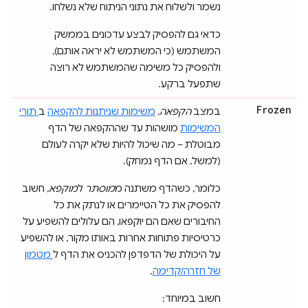
נשמר ולשלוח את נתוני הניתוח שלא נשלחו.
כדאי גם להפסיק לבצע עדכונים בממשק
המשתמש (כי המשתמש לא יראה אותם),
ולהפסיק כל משימה שהמשתמש לא רוצה
שתפעל ברקע.
Frozen
במצב
הקפאה
,
משימות שניתנות להקפאה
ב
תורי
המשימות
מושהות עד שההקפאה של הדף
מבוטלת – מה שיכול להיות שלא יקרה לעולם
(למשל, אם הדף נמחק).
כלומר, כשהדף משתנה מ
מוסתר
ל
מוקפא
, חשוב
להפסיק את כל הטיימרים או לנתק את כל
החיבורים שאם הם יוקפאו, הם עלולים להשפיע על
כרטיסיות פתוחות אחרות באותו מקור, או להשפיע
על היכולת של הדפדפן להכניס את הדף ל
מטמון
של חזרה/קדימה
.
חשוב במיוחד: