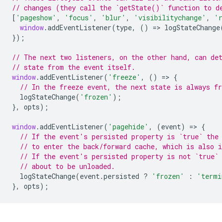
// changes (they call the `getState()` function to d
[
'pageshow'
,
'focus'
,
'blur'
,
'visibilitychange'
,
'
window
.
addEventListener
(
type
,
()
=
>
logStateChange
});
// The next two listeners, on the other hand, can de
// state from the event itself.
window
.
addEventListener
(
'freeze'
,
()
=
>
{
// In the freeze event, the next state is always fr
logStateChange
(
'frozen'
);
},
opts
);
window
.
addEventListener
(
'pagehide'
,
(
event
)
=
>
{
// If the event's persisted property is `true` the
// to enter the back/forward cache, which is also i
// If the event's persisted property is not `true`
// about to be unloaded.
logStateChange
(
event
.
persisted
?
'frozen'
:
'termi
},
opts
);