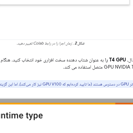
شکل 2
. زمان اجرا را در رابط Colab تغییر دهید.
ال،
T4 GPU را
ید خریداری شوند.