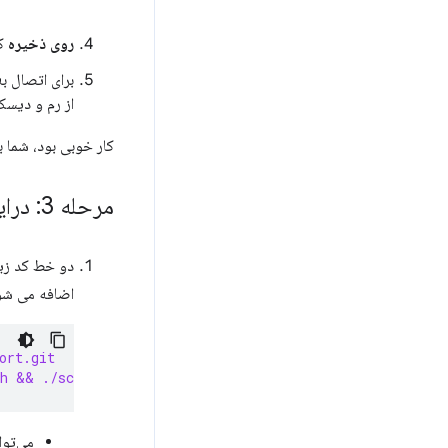
روی ذخیره
کل
برای اتصال ب
از رم و دیسک
کار خوبی بود، شما به تازگی ی
مرحله 3: درایورها و وابستگی های صحیح را نصب کنید
اضافه می شو
ort.git
sh && ./scriptyMcScriptFace.sh
می‌توا