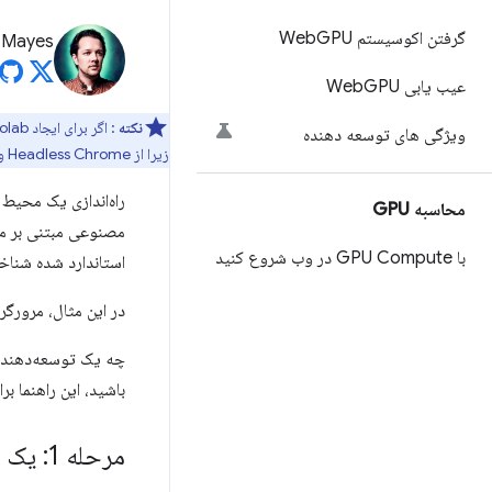
گرفتن اکوسیستم Web
GPU
 Mayes
عیب یابی Web
GPU
نکته
: اگر برای ایجاد Colab آماده نیستید،
ویژگی های توسعه دهنده
زیرا از Headless Chrome و Puppeteer برای آزمایش بارهای کاری با GPU بالا در یک محیط قابل تکرار استفاده می‌کنیم.
راه‌اندازی یک محیط 
محاسبه GPU
مصنوعی مبتنی بر مر
با GPU Compute در وب شروع کنید
استاندارد شده شناخ
در این مثال، مرورگ
چه یک توسعه‌دهنده
باشید، این راهنما ب
مرحله 1: یک نوت بوک Google Colab جدید ایجاد کنید