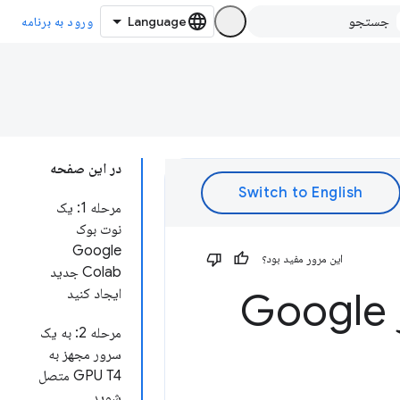
ورود به برنامه
در این صفحه
مرحله 1: یک
نوت بوک
Google
این مرور مفید بود؟
Colab جدید
تست مدل هوش مصنوعی وب در Google
ایجاد کنید
مرحله 2: به یک
سرور مجهز به
GPU T4 متصل
شوید