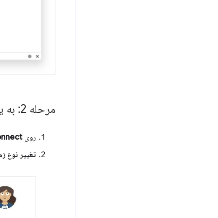
مرحله 2: به یک سرور مجهز به GPU T4 متصل شوید
روی
nnect
تغییر نوع زما