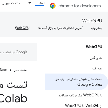
اسناد
مطالعات موردی
WebGPU
بستر وب
آخرین انتشارات، تازه به بازار آمده ها
WebGPU
Web
GPU
نمای کلی
چه خبر
صفحه اصلی
Docs
تست مدل هوش مصنوعی وب در
Google Colab
Colab
با Web
GPU یک برنامه بسازید
از Web
GL تا Web
GPU