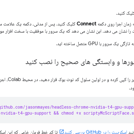
یک کنید.
ه زمان اجرا روی دکمه
Connect
کلیک کنید. پس از مدتی، دکمه یک علامت سبز
 را نشان می دهد. این نشان می دهد که یک سرور با موفقیت با سخت افزار مور
ک سرور با GPU متصل ساخته اید.
دو خط کد زیر ر
د.
github.com/jasonmayes/headless-chrome-nvidia-t4-gpu-supp
-nvidia-t4-gpu-support && chmod +x scriptyMcScriptFace.
نید
اسکریپت را در GitHub بررسی کنید
تا کد خط فرمان خامی که این اسکری