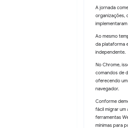
A jornada com
organizações, c
implementaram
Ao mesmo tem
da plataforma 
independente.
No Chrome, iss
comandos de dr
oferecendo uma
navegador.
Conforme demo
fácil migrar u
ferramentas We
mínimas para p