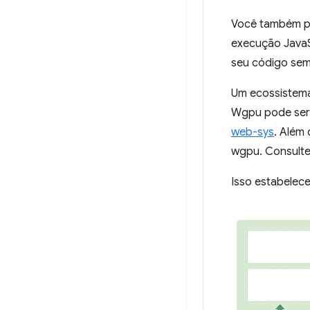
Você também p
execução JavaSc
seu código sem
Um ecossistema
Wgpu pode ser 
web-sys
. Além
wgpu. Consult
Isso estabelec