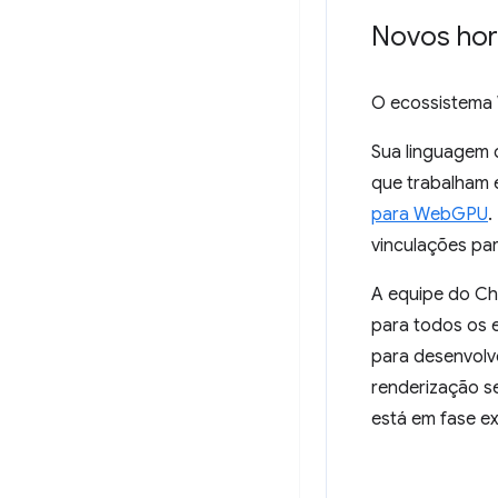
Novos hor
O ecossistema 
Sua linguagem 
que trabalham
para WebGPU
.
vinculações pa
A equipe do C
para todos os 
para desenvolv
renderização s
está em fase e