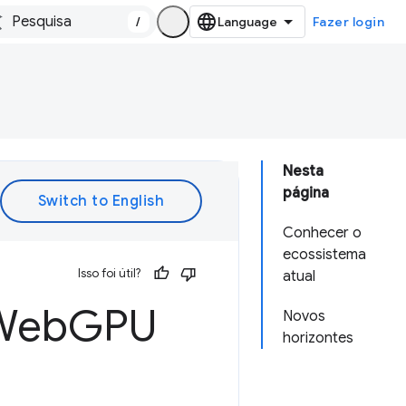
/
Fazer login
Nesta
página
Conhecer o
ecossistema
Isso foi útil?
atual
 Web
GPU
Novos
horizontes