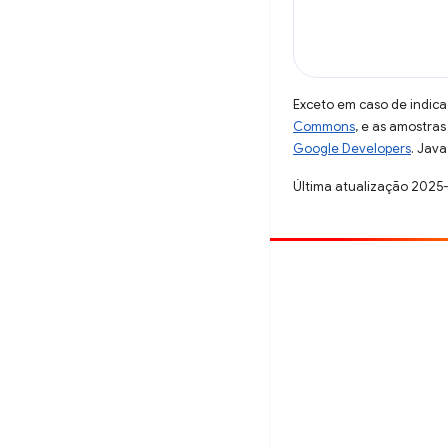
Exceto em caso de indica
Commons
, e as amostra
Google Developers
. Java
Última atualização 2025
Contribuir
Registre um bug
Veja as questões em aberto