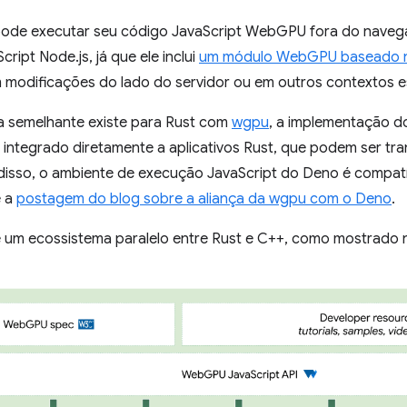
ode executar seu código JavaScript WebGPU fora do naveg
ript Node.js, já que ele inclui
um módulo WebGPU baseado 
 modificações do lado do servidor ou em outros contextos e
 semelhante existe para Rust com
wgpu
, a implementação d
integrado diretamente a aplicativos Rust, que podem ser tr
 disso, o ambiente de execução JavaScript do Deno é comp
e a
postagem do blog sobre a aliança da wgpu com o Deno
.
e um ecossistema paralelo entre Rust e C++, como mostrado n