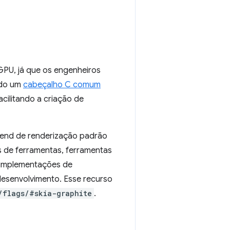
GPU, já que os engenheiros
ndo um
cabeçalho C comum
cilitando a criação de
end de renderização padrão
s de ferramentas, ferramentas
e implementações de
desenvolvimento. Esse recurso
/flags/#skia-graphite
.