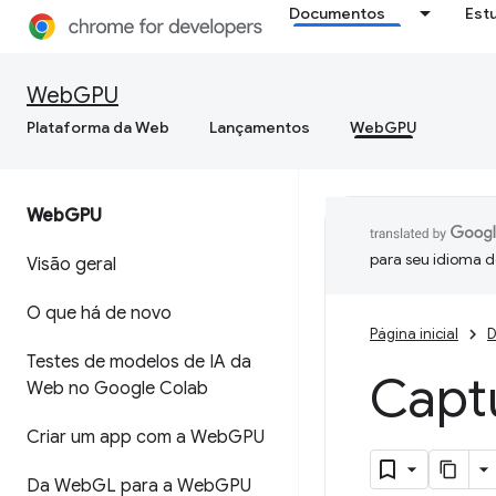
Documentos
Est
WebGPU
Plataforma da Web
Lançamentos
WebGPU
Web
GPU
para seu idioma d
Visão geral
O que há de novo
Página inicial
D
Testes de modelos de IA da
Capt
Web no Google Colab
Criar um app com a Web
GPU
Da Web
GL para a Web
GPU