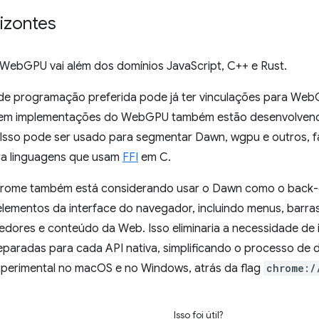
izontes
WebGPU vai além dos domínios JavaScript, C++ e Rust.
de programação preferida pode já ter vinculações para Web
 em implementações do WebGPU também estão desenvolve
 Isso pode ser usado para segmentar Dawn, wgpu e outros, fa
ra linguagens que usam
FFI
em C.
hrome também está considerando usar o Dawn como o back-
elementos da interface do navegador, incluindo menus, barra
edores e conteúdo da Web. Isso eliminaria a necessidade d
eparadas para cada API nativa, simplificando o processo de 
xperimental no macOS e no Windows, atrás da flag
chrome:/
Isso foi útil?