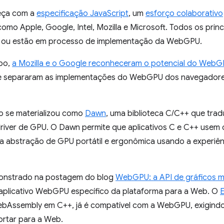
eça com a
especificação JavaScript
, um
esforço colaborativo
omo Apple, Google, Intel, Mozilla e Microsoft. Todos os pri
 ou estão em processo de implementação da WebGPU.
po,
a Mozilla e o Google reconheceram o potencial do Web
e separaram as implementações do WebGPU dos navegadores
o se materializou como
Dawn
, uma biblioteca C/C++ que t
iver de GPU. O Dawn permite que aplicativos C e C++ usem
 abstração de GPU portátil e ergonômica usando a experiên
nstrado na postagem do blog
WebGPU: a API de gráficos mu
m aplicativo WebGPU específico da plataforma para a Web. O
bAssembly em C++, já é compatível com a WebGPU, exigind
ortar para a Web.