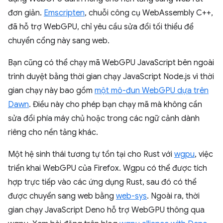
đơn giản.
Emscripten
, chuỗi công cụ WebAssembly C++,
đã hỗ trợ WebGPU, chỉ yêu cầu sửa đổi tối thiểu để
chuyển cổng này sang web.
Bạn cũng có thể chạy mã WebGPU JavaScript bên ngoài
trình duyệt bằng thời gian chạy JavaScript Node.js vì thời
gian chạy này bao gồm
một mô-đun WebGPU dựa trên
Dawn
. Điều này cho phép bạn chạy mã mà không cần
sửa đổi phía máy chủ hoặc trong các ngữ cảnh dành
riêng cho nền tảng khác.
Một hệ sinh thái tương tự tồn tại cho Rust với
wgpu
, việc
triển khai WebGPU của Firefox. Wgpu có thể được tích
hợp trực tiếp vào các ứng dụng Rust, sau đó có thể
được chuyển sang web bằng
web-sys
. Ngoài ra, thời
gian chạy JavaScript Deno hỗ trợ WebGPU thông qua