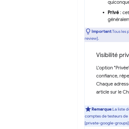
quiconque
Privé
: cet
généraleme
Important
:Tous les
review].
Visibilité p
L'option "Privé
confiance, rép
Chaque adresse 
article sur le 
Remarque
:La liste
comptes de testeurs de c
[private-google-groups]