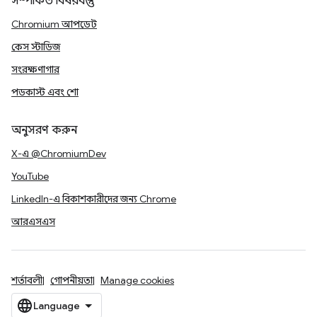
সম্পর্কিত বিষয়বস্তু
Chromium আপডেট
কেস স্টাডিজ
সংরক্ষণাগার
পডকাস্ট এবং শো
অনুসরণ করুন
X-এ @ChromiumDev
YouTube
LinkedIn-এ বিকাশকারীদের জন্য Chrome
আরএসএস
শর্তাবলী
গোপনীয়তা
Manage cookies