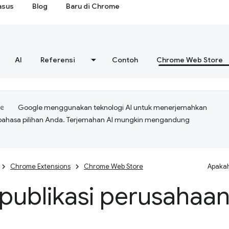
asus
Blog
Baru di Chrome
AI
Referensi
Contoh
Chrome Web Store
Google menggunakan teknologi AI untuk menerjemahkan
bahasa pilihan Anda. Terjemahan AI mungkin mengandung
Chrome Extensions
Chrome Web Store
Apakah
publikasi perusahaa