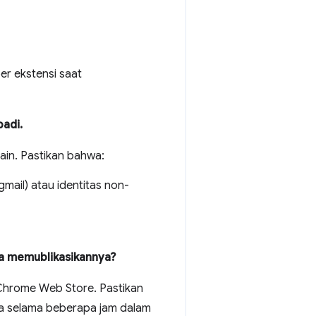
r ekstensi saat
badi.
main. Pastikan bahwa:
mail) atau identitas non-
a memublikasikannya?
Chrome Web Store. Pastikan
ya selama beberapa jam dalam