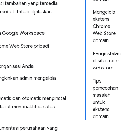
si tambahan yang tersedia
sebut, tetapi dijelaskan
Mengelola
ekstensi
Chrome
am Google Workspace:
Web Store
domain
me Web Store pribadi
Penginstalan
di situs non-
organisasi Anda.
webstore
ngkinkan admin mengelola
Tips
pemecahan
masalah
matis dan otomatis menginstal
untuk
 dapat menonaktifkan atau
ekstensi
domain
okumentasi perusahaan yang