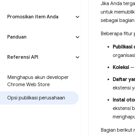
Jika Anda terg
untuk memublika
Promosikan item Anda
sebagai bagian
Beberapa fitur
Panduan
Publikasi
organisasi
Referensi API
Koleksi
— 
Menghapus akun developer
Daftar ya
Chrome Web Store
ekstensi 
Opsi publikasi perusahaan
Instal ot
ekstensi 
menghapus
Bagian berikut 