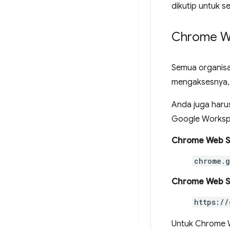
dikutip untuk s
Chrome We
Semua organisa
mengaksesnya, 
Anda juga haru
Google Worksp
Chrome Web St
chrome.g
Chrome Web St
https://
Untuk Chrome We