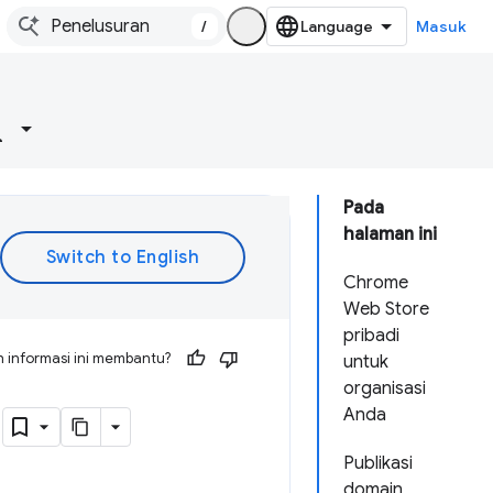
/
Masuk
Pada
halaman ini
Chrome
Web Store
pribadi
 informasi ini membantu?
untuk
organisasi
n
Anda
Publikasi
domain