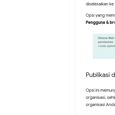
diselesaikan k
Opsi yang memu
Pengguna & br
Publikasi 
Opsi ini memun
organisasi, seh
organisasi Anda