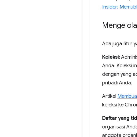
Insider: Memub
Mengelola
Ada juga fitur 
Koleksi:
Adminis
Anda. Koleksi i
dengan yang ada
pribadi Anda.
Artikel
Membuat 
koleksi ke Chr
Daftar yang tid
organisasi Anda
anggota organi