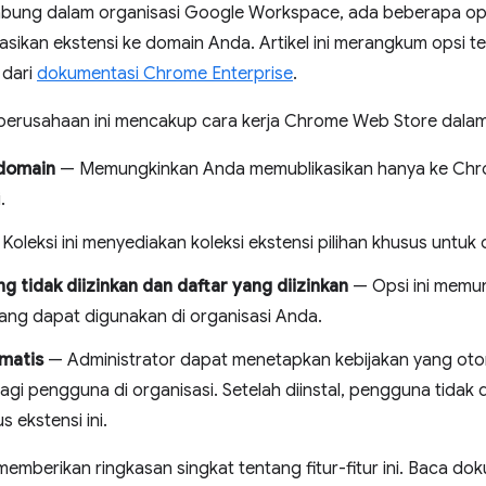
abung dalam organisasi Google Workspace, ada beberapa op
sikan ekstensi ke domain Anda. Artikel ini merangkum opsi ter
 dari
dokumentasi Chrome Enterprise
.
 perusahaan ini mencakup cara kerja Chrome Web Store dal
 domain
— Memungkinkan Anda memublikasikan hanya ke Chro
.
Koleksi ini menyediakan koleksi ekstensi pilihan khusus untuk 
ng tidak diizinkan dan daftar yang diizinkan
— Opsi ini memu
yang dapat digunakan di organisasi Anda.
omatis
— Administrator dapat menetapkan kebijakan yang oto
bagi pengguna di organisasi. Setelah diinstal, pengguna tidak
 ekstensi ini.
memberikan ringkasan singkat tentang fitur-fitur ini. Baca d