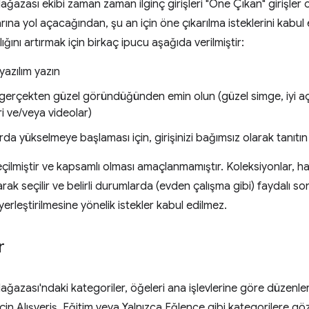
zası ekibi zaman zaman ilginç girişleri "Öne Çıkan" girişler o
ına yol açacağından, şu an için öne çıkarılma isteklerini kabul 
ığını artırmak için birkaç ipucu aşağıda verilmiştir:
yazılım yazın
n gerçekten güzel göründüğünden emin olun (güzel simge, iyi aç
i ve/veya videolar)
rda yükselmeye başlaması için, girişinizi bağımsız olarak tanıtın
çilmiştir ve kapsamlı olması amaçlanmamıştır. Koleksiyonlar, ha
larak seçilir ve belirli durumlarda (evden çalışma gibi) faydalı so
yerleştirilmesine yönelik istekler kabul edilmez.
r
ası'ndaki kategoriler, öğeleri ana işlevlerine göre düzenler. K
çin Alışveriş, Eğitim veya Yalnızca Eğlence gibi kategorilere göz