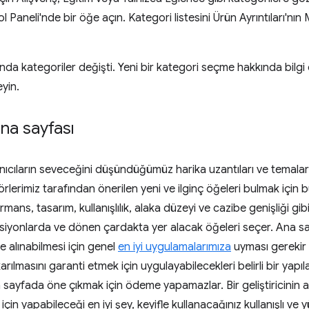
rol Paneli'nde bir öğe açın. Kategori listesini Ürün Ayrıntıları'n
nda kategoriler değişti. Yeni bir kategori seçme hakkında bilgi
yin.
ana sayfası
nıcıların seveceğini düşündüğümüz harika uzantıları ve temaları
itörlerimiz tarafından önerilen yeni ve ilginç öğeleri bulmak içi
rmans, tasarım, kullanışlılık, alaka düzeyi ve cazibe genişliği gib
siyonlarda ve dönen çardakta yer alacak öğeleri seçer. Ana sa
 alınabilmesi için genel
en iyi uygulamalarımıza
uyması gerekir a
rılmasını garanti etmek için uygulayabilecekleri belirli bir yapıla
na sayfada öne çıkmak için ödeme yapamazlar. Bir geliştiricinin
için yapabileceği en iyi şey, keyifle kullanacağınız kullanışlı ve y