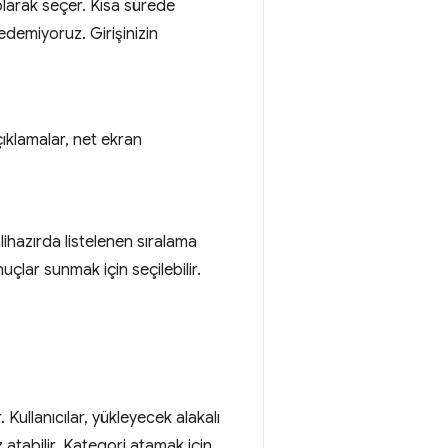
larak seçer. Kısa sürede
edemiyoruz. Girişinizin
ıklamalar, net ekran
lihazırda listelenen sıralama
nuçlar sunmak için seçilebilir.
ullanıcılar, yükleyecek alakalı
 atabilir. Kategori atamak için