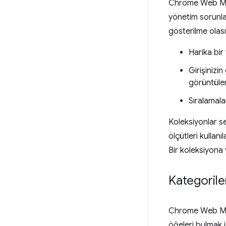
Chrome Web Mağa
yönetim sorunlar
gösterilme olasıl
Harika bir 
Girişinizi
görüntüler
Sıralamala
Koleksiyonlar se
ölçütleri kullanı
Bir koleksiyona 
Kategorile
Chrome Web Mağaz
öğeleri bulmak i