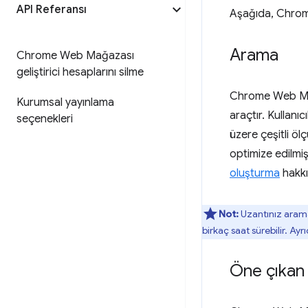
API Referansı
Aşağıda, Chrome
Arama
Chrome Web Mağazası
geliştirici hesaplarını silme
Chrome Web Mağa
Kurumsal yayınlama
araçtır. Kullanı
seçenekleri
üzere çeşitli öl
optimize edilmiş
oluşturma
hakkı
Not:
Uzantınız arama
birkaç saat sürebilir. Ay
Öne çıkan 