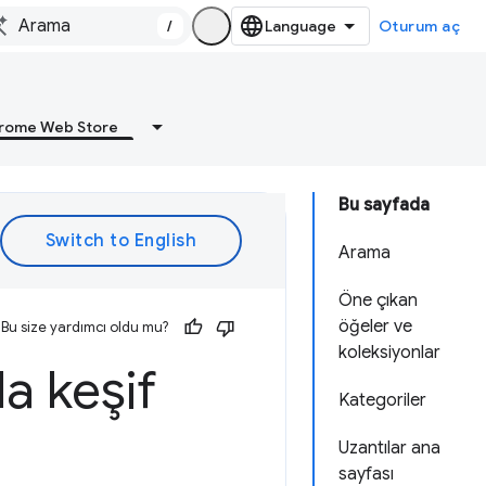
/
Oturum aç
rome Web Store
Bu sayfada
Arama
Öne çıkan
öğeler ve
Bu size yardımcı oldu mu?
koleksiyonlar
 keşif
Kategoriler
Uzantılar ana
sayfası