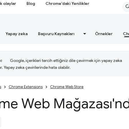
k olaylar
Blog
Chrome'daki Yenilikler
Yapay zeka
Başvuru Kaynakları
Örnekler
Ch
Google, içerikleri tercih ettiğiniz dile çevirmek için yapay zeka
ır. Yapay zeka çevirilerinde hata olabilir.
s
Chrome Extensions
Chrome Web Store
me Web Mağazası'nda