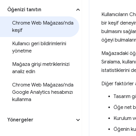
Öğenizi tanıtın
Kullanıcıların 
Chrome Web Mağazası'nda
bir keşif deneyi
keşif
bulmasını sağla
öğeyi bulmaların
Kullanıcı geri bildirimlerini
yönetme
Mağazadaki öğeler
Sıralama, kullan
Mağaza girişi metriklerinizi
istatistiklerini 
analiz edin
Diğer faktörler a
Chrome Web Mağazası'nda
Google Analytics hesabınızı
Tasarım g
kullanma
Öğe net bi
Kurulum ve 
Yönergeler
Öğenin kul