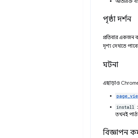
অতিরিক্ত ব
পৃষ্ঠা দর্শন
প্রতিবার একজন ব
দৃশ্য দেখতে পাব
ঘটনা
এছাড়াও Chrome 
page_vi
install
তখনই পাঠান
বিজ্ঞাপন কর