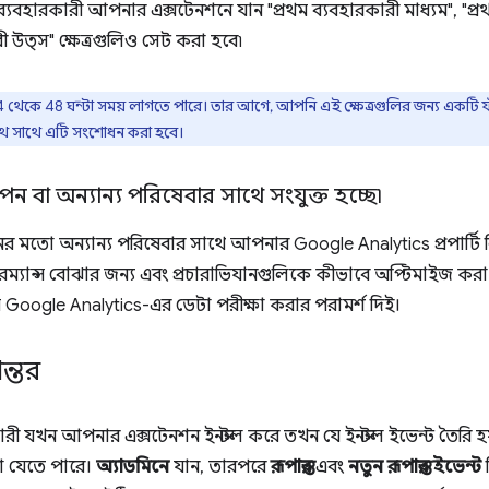
ব্যবহারকারী আপনার এক্সটেনশনে যান "প্রথম ব্যবহারকারী মাধ্যম", "প্রথ
রী উত্স" ক্ষেত্রগুলিও সেট করা হবে৷
ে 24 থেকে 48 ঘন্টা সময় লাগতে পারে। তার আগে, আপনি এই ক্ষেত্রগুলির জন্য একটি ফা
 সাথে সাথে এটি সংশোধন করা হবে।
পন বা অন্যান্য পরিষেবার সাথে সংযুক্ত হচ্ছে৷
র মতো অন্যান্য পরিষেবার সাথে আপনার Google Analytics প্রপার্টি লিঙ
ম্যান্স বোঝার জন্য এবং প্রচারাভিযানগুলিকে কীভাবে অপ্টিমাইজ করা যায
ে Google Analytics-এর ডেটা পরীক্ষা করার পরামর্শ দিই।
ান্তর
ী যখন আপনার এক্সটেনশন ইনস্টল করে তখন যে ইনস্টল ইভেন্ট তৈরি হয
রা যেতে পারে।
অ্যাডমিনে
যান, তারপরে
রূপান্তর
এবং
নতুন রূপান্তর ইভেন্ট
ন