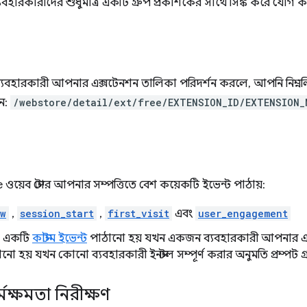
্যবহারকারীদের শুধুমাত্র একটি গ্রুপ প্রকাশকের সাথে সিঙ্ক করে যোগ 
্যবহারকারী আপনার এক্সটেনশন তালিকা পরিদর্শন করলে, আপনি নিম্নলি
েন:
/webstore/detail/ext/free/EXTENSION_ID/EXTENSION_
ওয়েব স্টোর আপনার সম্পত্তিতে বেশ কয়েকটি ইভেন্ট পাঠায়:
ew
,
session_start
,
first_visit
এবং
user_engagement
: একটি
কাস্টম ইভেন্ট
পাঠানো হয় যখন একজন ব্যবহারকারী আপনার এক্সট
ো হয় যখন কোনো ব্যবহারকারী ইনস্টল সম্পূর্ণ করার অনুমতি প্রম্পট গ
্মক্ষমতা নিরীক্ষণ