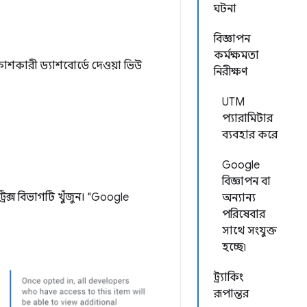
ঘটনা
বিজ্ঞাপন
কর্মক্ষমতা
কাশকারী ড্যাশবোর্ডে দেওয়া ভিউ
নিরীক্ষণ
UTM
প্যারামিটার
ব্যবহার করে
Google
বিজ্ঞাপন বা
িক্স বিভাগটি খুঁজুন। "Google
অন্যান্য
পরিষেবার
সাথে সংযুক্ত
হচ্ছে৷
ট্র্যাকিং
রূপান্তর