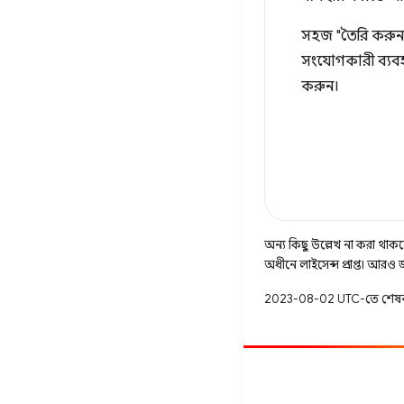
সহজ "তৈরি করুন"
সংযোগকারী ব্যবহ
করুন।
অন্য কিছু উল্লেখ না করা থাকলে,
অধীনে লাইসেন্স প্রাপ্ত। আরও
2023-08-02 UTC-তে শেষব
অবদান