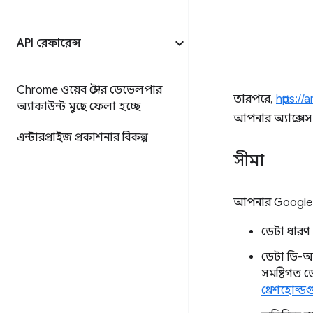
API রেফারেন্স
Chrome ওয়েব স্টোর ডেভেলপার
তারপরে,
https:/
অ্যাকাউন্ট মুছে ফেলা হচ্ছে
আপনার অ্যাক্সেস
এন্টারপ্রাইজ প্রকাশনার বিকল্প
সীমা
আপনার Google Ana
ডেটা ধারণ 
ডেটা ডি-আই
সমষ্টিগত ড
থ্রেশহোল্ডগ