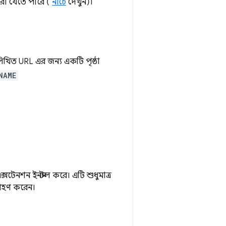
করা যেতে পারে (
নীচে
দেখুন)।
খিত URL এর জন্য একটি পৃষ্ঠা
NAME
েনশন ইনস্টল করে। এটি শুধুমাত্র
্রহণ করেন।