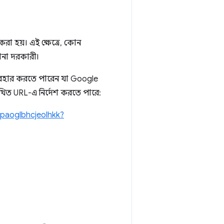
করা হয়। এই ক্ষেত্রে, কোন
ানা দরকারী।
্যবহার করতে পারেন যা Google
িখিত URL-এ নির্দেশ করতে পারে:
jpaoglbhcjeolhkk?