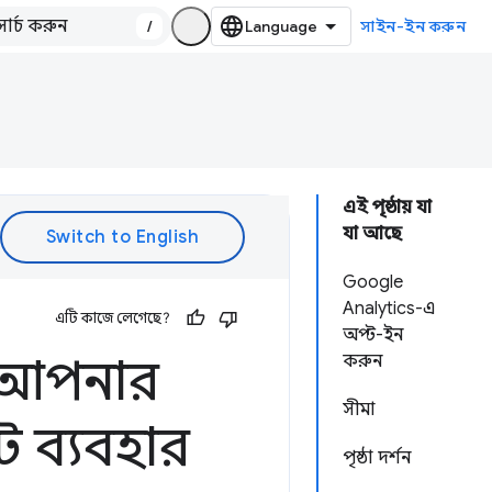
/
সাইন-ইন করুন
এই পৃষ্ঠায় যা
যা আছে
Google
Analytics-এ
এটি কাজে লেগেছে?
অপ্ট-ইন
ে আপনার
করুন
সীমা
ট ব্যবহার
পৃষ্ঠা দর্শন