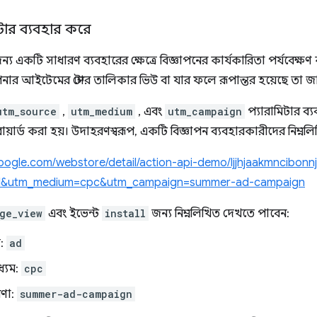
টার ব্যবহার করে
 একটি সাধারণ ব্যবহারের ক্ষেত্রে বিজ্ঞাপনের কার্যকারিতা পর্যবেক্ষণ 
নার আইটেমের স্টোর তালিকার ভিউ বা যার ফলে রূপান্তর হয়েছে তা জ
utm_source
,
utm_medium
, এবং
utm_campaign
প্যারামিটার ব
়ার্ড করা হয়। উদাহরণস্বরূপ, একটি বিজ্ঞাপন ব্যবহারকারীদের নিম্নল
google.com/webstore/detail/action-api-demo/ljjhjaakmncibonn
d&utm_medium=cpc&utm_campaign=summer-ad-campaign
ge_view
এবং ইভেন্ট
install
জন্য নিম্নলিখিত দেখতে পাবেন:
স:
ad
ধ্যম:
cpc
রণা:
summer-ad-campaign