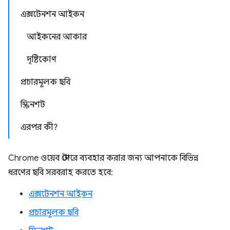
এক্সটেনশন আইকন
আইকনের আকার
দৃষ্টিকোণ
প্রচারমূলক ছবি
স্ক্রিনশট
এরপর কী?
Chrome ওয়েব স্টোরে ব্যবহার করার জন্য আপনাকে বিভিন্ন
ধরণের ছবি সরবরাহ করতে হবে:
এক্সটেনশন আইকন
প্রচারমূলক ছবি