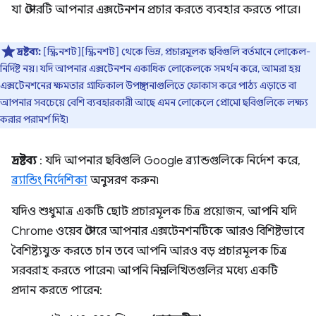
যা স্টোরটি আপনার এক্সটেনশন প্রচার করতে ব্যবহার করতে পারে।
দ্রষ্টব্য:
[স্ক্রিনশট][স্ক্রিনশট] থেকে ভিন্ন, প্রচারমূলক ছবিগুলি বর্তমানে লোকেল-
নির্দিষ্ট নয়। যদি আপনার এক্সটেনশন একাধিক লোকেলকে সমর্থন করে, আমরা হয়
এক্সটেনশনের ক্ষমতার গ্রাফিকাল উপস্থাপনাগুলিতে ফোকাস করে পাঠ্য এড়াতে বা
আপনার সবচেয়ে বেশি ব্যবহারকারী আছে এমন লোকেলে প্রোমো ছবিগুলিকে লক্ষ্য
করার পরামর্শ দিই৷
দ্রষ্টব্য
: যদি আপনার ছবিগুলি Google ব্র্যান্ডগুলিকে নির্দেশ করে,
ব্র্যান্ডিং নির্দেশিকা
অনুসরণ করুন৷
যদিও শুধুমাত্র একটি ছোট প্রচারমূলক চিত্র প্রয়োজন, আপনি যদি
Chrome ওয়েব স্টোরে আপনার এক্সটেনশনটিকে আরও বিশিষ্টভাবে
বৈশিষ্ট্যযুক্ত করতে চান তবে আপনি আরও বড় প্রচারমূলক চিত্র
সরবরাহ করতে পারেন৷ আপনি নিম্নলিখিতগুলির মধ্যে একটি
প্রদান করতে পারেন: