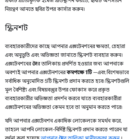
একটি প্রচারমূলক ইমেজ প্রতিস্থাপন করতে, ছবিটি অপসারণ
নিয়ন্ত্রণ আনতে ছবির উপর কার্সার করুন।
স্ক্রিনশট
ব্যবহারকারীদের কাছে আপনার এক্সটেনশনের ক্ষমতা, চেহারা
এবং অনুভূতি এবং অভিজ্ঞতা জানাতে স্ক্রিনশট ব্যবহার করুন।
এক্সটেনশনের স্টোর তালিকায় প্রদর্শিত হওয়ার জন্য আপনাকে
অবশ্যই আপনার এক্সটেনশনের
কমপক্ষে 1টি
—এবং বিশেষভাবে
সর্বাধিক অনুমোদিত 5টি স্ক্রিনশট প্রদান করতে হবে৷ স্ক্রিনশটগুলি
মূল বৈশিষ্ট্য এবং বিষয়বস্তুর উপর ফোকাস করে প্রকৃত
ব্যবহারকারীর অভিজ্ঞতা প্রদর্শন করবে যাতে ব্যবহারকারীরা
এক্সটেনশনের অভিজ্ঞতা কেমন হবে তা অনুমান করতে পারে৷
যদি আপনার এক্সটেনশন একাধিক লোকেলকে সমর্থন করে,
তাহলে আপনি লোকেল-নির্দিষ্ট স্ক্রিনশট প্রদান করতে পারেন যা
বর্ণনা করা হয়েছে
আপনার স্টোর তালিকা স্থানীয়করণ করুন
।