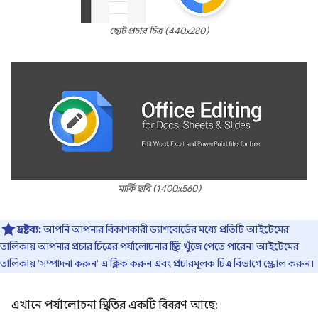
ছোট প্রচার চিত্র (440x280)
মার্কি ছবি (1400x560)
দ্রষ্টব্য:
আপনি আপনার বিকাশকারী ড্যাশবোর্ডের মধ্যে প্রতিটি আইটেমের
তালিকায় আপনার প্রচার চিত্রের পর্যালোচনার স্থিতি খুঁজে পেতে পারেন৷ আইটেমের
তালিকায় 'সম্পাদনা করুন' এ ক্লিক করুন এবং প্রচারমূলক চিত্র বিভাগে স্ক্রোল করুন।
এখানে পর্যালোচনা স্থিতির একটি বিবরণ আছে: