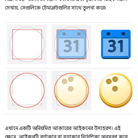
দেখায়, সেগুলিকে টেমপ্লেটগুলির সাথে তুলনা করে৷
এখানে একটি অনিয়মিত আকারের আইকনের উদাহরণ। এই
ক্ষেত্রে, আইকনটি বর্গাকার বা বৃত্তাকার নির্দেশিকা অনুসরণ করে