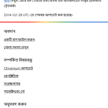
নীতি
দেখুন। Java হল Oracle এবং/অথবা তার অ্যাফিলিয়েট সংস্থার রেজিস্টার্ড
ট্রেডমার্ক।
2014-02-28 UTC-তে শেষবার আপডেট করা হয়েছে।
অবদান
একটি বাগ ফাইল করুন
খোলা সমস্যা দেখুন
সম্পর্কিত বিষয়বস্তু
Chromium আপডেট
কেস স্টাডিজ
সংরক্ষণাগার
পডকাস্ট এবং শো
অনুসরণ করুন