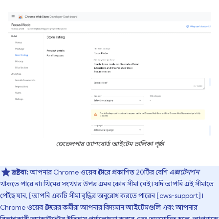
ডেভেলপার ড্যাশবোর্ড আইটেম তালিকা পৃষ্ঠা
দ্রষ্টব্য:
আপনার Chrome ওয়েব স্টোরে প্রকাশিত 20টির বেশি
এক্সটেনশন
থাকতে পারে না৷ থিমের সংখ্যার উপর এমন কোন সীমা নেই। যদি আপনি এই সীমাতে
পৌঁছে যান, [আপনি একটি সীমা বৃদ্ধির অনুরোধ করতে পারেন [cws-support]।
Chrome ওয়েব স্টোরের কর্মীরা আপনার বিদ্যমান আইটেমগুলি এবং আপনার