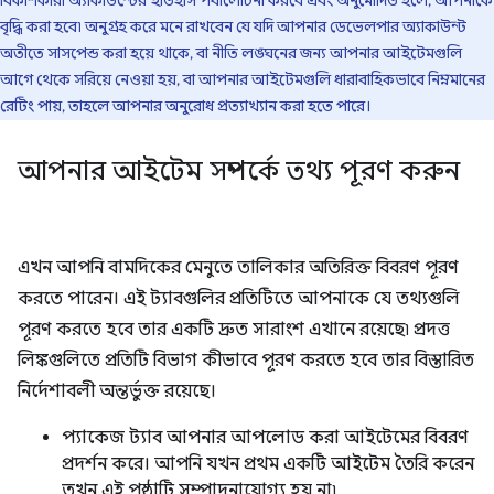
বিকাশকারী অ্যাকাউন্টের ইতিহাস পর্যালোচনা করবে এবং অনুমোদিত হলে, আপনাকে
বৃদ্ধি করা হবে৷ অনুগ্রহ করে মনে রাখবেন যে যদি আপনার ডেভেলপার অ্যাকাউন্ট
অতীতে সাসপেন্ড করা হয়ে থাকে, বা নীতি লঙ্ঘনের জন্য আপনার আইটেমগুলি
আগে থেকে সরিয়ে নেওয়া হয়, বা আপনার আইটেমগুলি ধারাবাহিকভাবে নিম্নমানের
রেটিং পায়, তাহলে আপনার অনুরোধ প্রত্যাখ্যান করা হতে পারে।
আপনার আইটেম সম্পর্কে তথ্য পূরণ করুন
এখন আপনি বামদিকের মেনুতে তালিকার অতিরিক্ত বিবরণ পূরণ
করতে পারেন। এই ট্যাবগুলির প্রতিটিতে আপনাকে যে তথ্যগুলি
পূরণ করতে হবে তার একটি দ্রুত সারাংশ এখানে রয়েছে৷ প্রদত্ত
লিঙ্কগুলিতে প্রতিটি বিভাগ কীভাবে পূরণ করতে হবে তার বিস্তারিত
নির্দেশাবলী অন্তর্ভুক্ত রয়েছে।
প্যাকেজ ট্যাব আপনার আপলোড করা আইটেমের বিবরণ
প্রদর্শন করে। আপনি যখন প্রথম একটি আইটেম তৈরি করেন
তখন এই পৃষ্ঠাটি সম্পাদনাযোগ্য হয় না৷