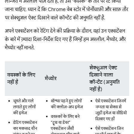
लॉन्जरी में अश्लील पोज़ देती है, तो उसे "वयस्क" के तौर पर रेट किया
जाना चाहिए. ध्यान दें कि Chrome वेब स्टोर में पोर्नोग्राफ़ी और साफ़ तौर
पर सेक्शुअल ऐक्ट दिखाने वाले कॉन्टेंट की अनुमति नहीं है.
अपने एक्सटेंशन को रेटिंग देने की प्रक्रिया के दौरान, यहां उन एक्सटेंशन
के बारे में ज़्यादा दिशा-निर्देश दिए गए हैं जिन्हें हम अश्लील, मैच्योर, और
मैच्योर नहीं मानते.
सेक्शुअल ऐक्ट
वयस्कों के लिए
दिखाने वाला
मैच्योर
नहीं है
कॉन्टेंट (अनुमति
नहीं है)
चूमते और गले
थॉन्ग्स पहने हुए लोगों
ऐसे एक्सटेंशन जिनमें
लगाते हुए लोगों
की क्लोज़-अप इमेज
नग्नता या सेक्स से
की इमेज
जुड़ी इमेज या वीडियो
वयस्कों के लिए बने
दिखाए गए हों
डेटिंग एक्सटेंशन
"ट्रूथ या डेयर"
का मकसद यौन
एक्सटेंशन जैसी
ऐसे एक्सटेंशन जिन