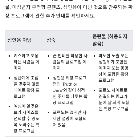
물, 미성년자 부적합 콘텐츠, 성인용이 아닌 것으로 간주되는 확
장 프로그램에 관한 추가 안내를 확인하세요.
음란물 (허용되지
성인용 아님
성숙
않음)
키스하고 포옹
끈 팬티를 착용한 사
과도한 노출 또는
하는 사람들 이
람들의 클로즈업 이
성행위가 포함된
미지
미지
이미지 또는 동영
상이 포함된 확장
성관계에 초점
성인용 확장 프로그
프로그램
을 맞추지 않은
램인 'Truth or
데이트 확장 프
Dare'와 같이 성적
포르노 사이트로
로그램
인 주제를 다루는 확
연결되는 링크가
장 프로그램
눈에 잘 띄게 포함
여성이 알맞은
된 확장 프로그램
브라 사이즈를
포르노는 없지만 자
선택할 수 있도
세한 설명이 포함되
록 도와주는 확
어 있음
장 프로그램