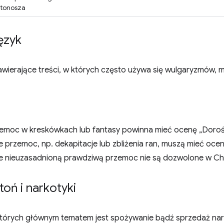
stonosza
ęzyk
wierające treści, w których często używa się wulgaryzmów, m
emoc w kreskówkach lub fantasy powinna mieć ocenę „Dorośli
 przemoc, np. dekapitacje lub zbliżenia ran, muszą mieć ocenę
e nieuzasadnioną prawdziwą przemoc nie są dozwolone w C
toń i narkotyki
których głównym tematem jest spożywanie bądź sprzedaż narko