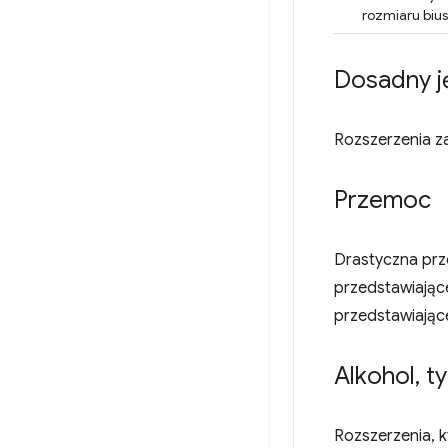
rozmiaru biu
Dosadny j
Rozszerzenia za
Przemoc
Drastyczna prz
przedstawiające
przedstawiając
Alkohol
,
ty
Rozszerzenia, 