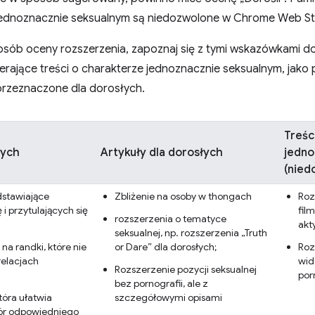
jednoznacznie seksualnym są niedozwolone w Chrome Web St
sób oceny rozszerzenia, zapoznaj się z tymi wskazówkami do
rające treści o charakterze jednoznacznie seksualnym, jako 
eprzeznaczone dla dorosłych.
Treśc
łych
Artykuły dla dorosłych
jedno
(nied
stawiające
Zbliżenie na osoby w thongach
Roz
 i przytulających się
fil
rozszerzenia o tematyce
akt
seksualnej, np. rozszerzenia „Truth
na randki, które nie
or Dare” dla dorosłych;
Roz
relacjach
wid
Rozszerzenie pozycji seksualnej
por
bez pornografii, ale z
tóra ułatwia
szczegółowymi opisami
ór odpowiedniego