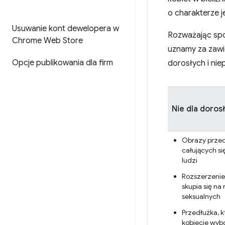
o charakterze 
Usuwanie kont dewelopera w
Rozważając spo
Chrome Web Store
uznamy za zawie
Opcje publikowania dla firm
dorosłych i ni
Nie dla doros
Obrazy przed
całujących się
ludzi
Rozszerzenie 
skupia się na 
seksualnych
Przedłużka, k
kobiecie wyb