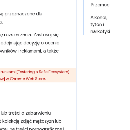
Przemoc
 są przeznaczone dla
Alkohol,
a.
tytoń i
narkotyki
rozszerzenia. Zastosuj się
 Podejmując decyzję o ocenie
wników i reklamami, a także
runkami [Fostering a Safe Ecosystem]
ów] w Chrome Web Store.
lub treści o zabarwieniu
t kolekcją zdjęć mężczyzn lub
aj, że treści pornograficzne i