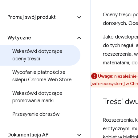
Oceny treści po
Promuj swój produkt
dorosłych. Ocen
Jako deweloper
Wytyczne
do tych reguł, 
Wskazówki dotyczące
rozszerzenia, w
oceny treści
materiałami, do 
Wycofanie płatności ze
Uwaga:
niezależnie
sklepu Chrome Web Store
[safe-ecosystem] w Ch
Wskazówki dotyczące
Treści dw
promowania marki
Przesyłanie obrazów
Rozszerzenia, k
erotycznym, mus
Dokumentacja API
kobiet w bieliź