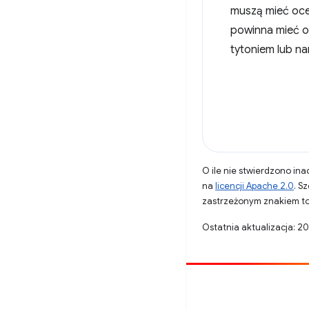
muszą mieć oce
powinna mieć oc
tytoniem lub n
O ile nie stwierdzono inac
na
licencji Apache 2.0
. S
zastrzeżonym znakiem to
Ostatnia aktualizacja: 2
Opublikuj coś