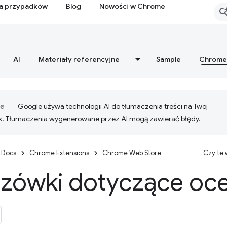
ia przypadków
Blog
Nowości w Chrome
AI
Materiały referencyjne
Sample
Chrome
Google używa technologii AI do tłumaczenia treści na Twój
k. Tłumaczenia wygenerowane przez AI mogą zawierać błędy.
Docs
Chrome Extensions
Chrome Web Store
Czy te
zówki dotyczące oce