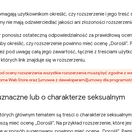
magają użytkownikom określić, czy rozszerzenie i jego treść
y nie mają odzwierciedlać jakości ani złożoności rozszerzeni
 ponosisz ostateczną odpowiedzialność za prawidłową ocenę 
aby określić, czy rozszerzenie powinno mieć ocenę „Dorośli”.
eź pod uwagę całą jego zawartość, łącznie z treściami użytko
których link znajduje się w rozszerzeniu.
 od oceny rozszerzenia wszystkie rozszerzenia muszą być zgodne z wa
rome Web Store oraz [umowie z deweloperami][umowy dla programist
uznaczne lub o charakterze seksualnym
tórych głównym tematem są treści o charakterze seksualnym 
zą mieć ocenę „Dorośli”. Na przykład rozszerzenie, które jes
nie w sposób sugerowany, powinno mieć ocenę „Dorośli”. Pamięt