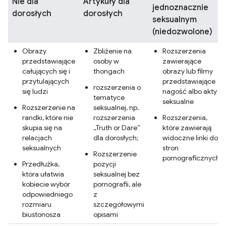
Nie dla
Artykuły dla
jednoznacznie
dorosłych
dorosłych
seksualnym
(niedozwolone)
Obrazy
Zbliżenie na
Rozszerzenia
przedstawiające
osoby w
zawierające
całujących się i
thongach
obrazy lub filmy
przytulających
przedstawiające
rozszerzenia o
się ludzi
nagość albo akty
tematyce
seksualne
Rozszerzenie na
seksualnej, np.
randki, które nie
rozszerzenia
Rozszerzenia,
skupia się na
„Truth or Dare”
które zawierają
relacjach
dla dorosłych;
widoczne linki do
seksualnych
stron
Rozszerzenie
pornograficznych
Przedłużka,
pozycji
która ułatwia
seksualnej bez
kobiecie wybór
pornografii, ale
odpowiedniego
z
rozmiaru
szczegółowymi
biustonosza
opisami