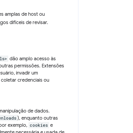
es amplas de host ou
s difíceis de revisar.
ls>
dão amplo acesso às
outras permissões. Extensões
uário, invadir um
coletar credenciais ou
 manipulação de dados.
wnloads
), enquanto outras
por exemplo,
cookies
e
ealmente necessária e usada de