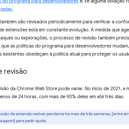
as do programa para desenvolvedores
e, se alguma violação 
riadas
.
s também são revisados periodicamente para verificar a conf
de extensões está em constante evolução. À medida que age
aques ou explorações, o processo de revisão também precisa
a que as políticas do programa para desenvolvedores mudam,
s existentes obedeçam à política atual para proteger os usuári
 revisão
são da Chrome Web Store pode variar. No início de 2021, a m
enos de 24 horas, com mais de 90% deles em até três dias.
revisão da extensão estiver pendente há mais de três semanas, [entre e
upport] para pedir ajuda.