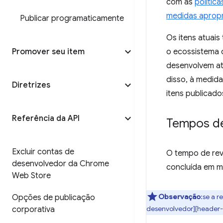
com as
polític
medidas aprop
Publicar programaticamente
Os itens atuai
Promover seu item
o ecossistema 
desenvolvem at
disso, à medid
Diretrizes
itens publicado
Referência da API
Tempos de
Excluir contas de
O tempo de revi
desenvolvedor da Chrome
concluída em m
Web Store
Observação
:se a 
Opções de publicação
desenvolvedor][header-s
corporativa