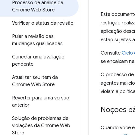
Processo de análise da
Chrome Web Store
Este documento
restrição reali
Verificar o status da revisão
aplicação desc
Pular a revisão das
estão sujeitas 
mudanças qualificadas
Consulte
Ciclo
Cancelar uma avaliação
se encaixam nes
pendente
O processo de r
Atualizar seu item da
agentes malici
Chrome Web Store
violam a políti
Reverter para uma versão
anterior
Noções bá
Solução de problemas de
violações da Chrome Web
Quando você en
Store