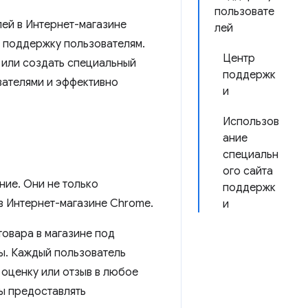
пользовате
лей в Интернет-магазине
лей
ть поддержку пользователям.
Центр
 или создать специальный
поддержк
вателями и эффективно
и
Использов
ание
специальн
ого сайта
ние. Они не только
поддержк
 в Интернет-магазине Chrome.
и
товара в магазине под
вы. Каждый пользователь
 оценку или отзыв в любое
бы предоставлять