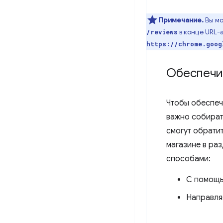
Примечание.
Вы мо
в конце URL-
/reviews
https://chrome.goog
Обеспечи
Чтобы обеспеч
важно собират
смогут обрати
магазине в ра
способами:
С помощь
Направля