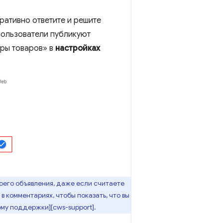
ративно ответите и решите
 пользователи публикуют
оры товаров» в
настройках
воего объявления, даже если считаете
в комментариях, чтобы показать, что вы
му поддержки][cws-support].