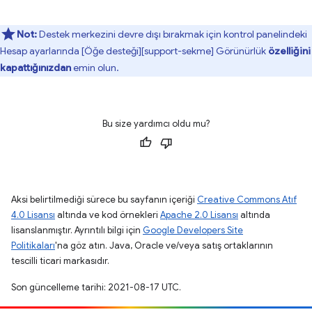
Not:
Destek merkezini devre dışı bırakmak için kontrol panelindeki
Hesap ayarlarında [Öğe desteği][support-sekme] Görünürlük
özelliğini
kapattığınızdan
emin olun.
Bu size yardımcı oldu mu?
Aksi belirtilmediği sürece bu sayfanın içeriği
Creative Commons Atıf
4.0 Lisansı
altında ve kod örnekleri
Apache 2.0 Lisansı
altında
lisanslanmıştır. Ayrıntılı bilgi için
Google Developers Site
Politikaları
'na göz atın. Java, Oracle ve/veya satış ortaklarının
tescilli ticari markasıdır.
Son güncelleme tarihi: 2021-08-17 UTC.