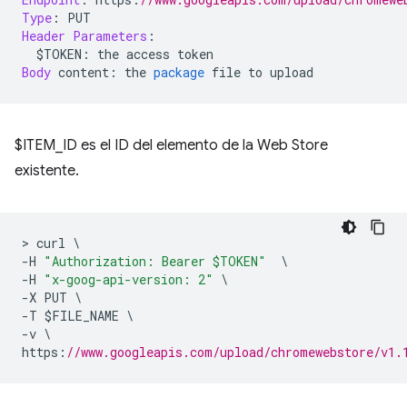
Type
:
 PUT
Header
Parameters
:
  $TOKEN
:
 the access token
Body
 content
:
 the 
package
 file to upload
$ITEM_ID es el ID del elemento de la Web Store
existente.
>
 curl 
\
-
H 
"Authorization: Bearer $TOKEN"
\
-
H 
"x-goog-api-version: 2"
\
-
X PUT 
\
-
T $FILE_NAME 
\
-
v 
\
https
:
//www.googleapis.com/upload/chromewebstore/v1.