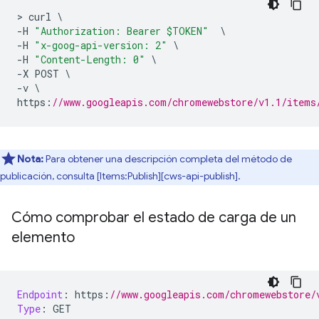
>
 curl 
\
-
H 
"Authorization: Bearer $TOKEN"
\
-
H 
"x-goog-api-version: 2"
\
-
H 
"Content-Length: 0"
\
-
X POST 
\
-
v 
\
https
:
//www.googleapis.com/chromewebstore/v1.1/items
Nota:
Para obtener una descripción completa del método de
publicación, consulta [Items:Publish][cws-api-publish].
Cómo comprobar el estado de carga de un
elemento
Endpoint
:
 https
:
//www.googleapis.com/chromewebstore/
Type
:
 GET