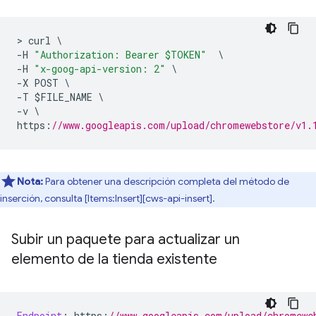
>
 curl 
\
-
H 
"Authorization: Bearer $TOKEN"
\
-
H 
"x-goog-api-version: 2"
\
-
X POST 
\
-
T $FILE_NAME 
\
-
v 
\
https
:
//www.googleapis.com/upload/chromewebstore/v1.
Nota:
Para obtener una descripción completa del método de
inserción, consulta [Items:Insert][cws-api-insert].
Subir un paquete para actualizar un
elemento de la tienda existente
Endpoint
:
 https
:
//www.googleapis.com/upload/chromewe