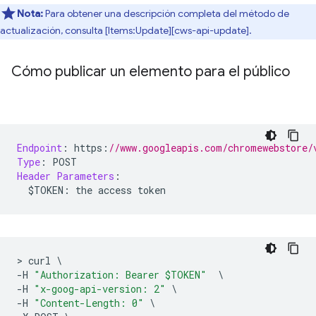
Nota:
Para obtener una descripción completa del método de
actualización, consulta [Items:Update][cws-api-update].
Cómo publicar un elemento para el público
Endpoint
:
 https
:
//www.googleapis.com/chromewebstore/
Type
:
 POST
Header
Parameters
:
  $TOKEN
:
 the access token
>
 curl 
\
-
H 
"Authorization: Bearer $TOKEN"
\
-
H 
"x-goog-api-version: 2"
\
-
H 
"Content-Length: 0"
\