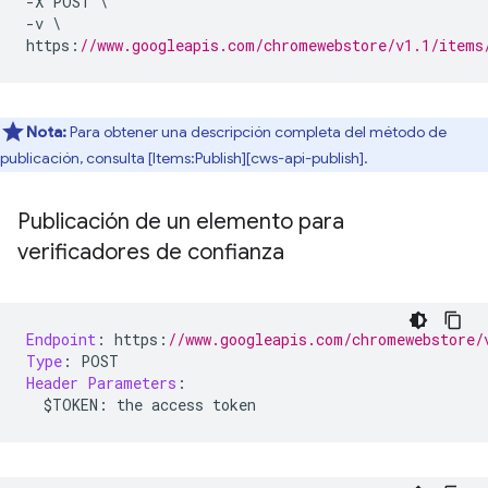
-
X POST 
\
-
v 
\
https
:
//www.googleapis.com/chromewebstore/v1.1/items
Nota:
Para obtener una descripción completa del método de
publicación, consulta [Items:Publish][cws-api-publish].
Publicación de un elemento para
verificadores de confianza
Endpoint
:
 https
:
//www.googleapis.com/chromewebstore/
Type
:
 POST
Header
Parameters
:
  $TOKEN
:
 the access token