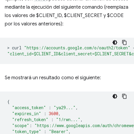
mediante la ejecución del siguiente comando (reemplaza
los valores de $CLIENT_ID, $CLIENT_SECRET y $CODE
por los valores anteriores):
>
 curl 
"https://accounts.google.com/o/oauth2/token"
"client_id=$CLIENT_ID&client_secret=$CLIENT_SECRET&c
Se mostrará un resultado como el siguiente:
{
"access_token"
:
"ya29..."
,
"expires_in"
:
3600
,
"refresh_token"
:
"1/rwn..."
,
"scope"
:
"https://www.googleapis.com/auth/chromewe
"token_type"
:
"Bearer"
,