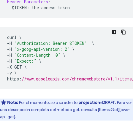
Header
Parameters
:
  $TOKEN
:
 the access token
curl 
\
-
H 
"Authorization: Bearer $TOKEN"
\
-
H 
"x-goog-api-version: 2"
\
-
H 
"Content-Length: 0"
\
-
H 
"Expect:"
\
-
X GET 
\
-
v 
\
https
:
//www.googleapis.com/chromewebstore/v1.1/items
Nota:
Por el momento, solo se admite
projection=DRAFT
. Para ver
una descripción completa del método get, consulta [Items:Get][cws-
api-get].